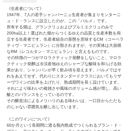
《生産者について》
1947年、7人の若手シャンパーニュ生産者が集まりモンターニ
ュ・ド・ランスに設立したのが、この「パルメ」です。
所有する畑は、グランクリュおよびプルミエクリュのみで
200ha以上！選ばれた畑からつくるゆえの品質と生産本数を両
立する生産者です。生産者組合の形態を意味するCM（コーペラ
ティヴ・マニピュラン）に分類されますが、その実体は大規模
なRM（レコルタン・マニピュラン）と言えるものです。
その特徴の一つがマロラクティック発酵をしないこと。マロラ
クティック発酵は冷涼産地ゆえのシャープな酸味を和らげる効
果があり、シャンパンが早く飲み頃を迎えます。パルメではそ
れをあえてせず、代わりにスタンダードクラスにおいてもリザ
ーヴワインの比率を上げたり、熟成期間を長く設けています。
それにより味わいの複雑さや風味のボリューム感が増し、高い
酸とのバランスをとっているのです。
その醸造法によるメリハリのある味わいは、一口目からただも
のじゃない雰囲気を醸し出しています。
《このワインについて》
60か月という長期間に渡る瓶内熟成でつくられるブラン・ド・