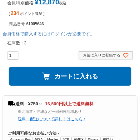
¥
12,870
会員特別価格
税込
234
[
ポイント進呈 ]
商品番号
61005646
会員価格で購入するにはログインが必要です。
在庫数
2
お気に入りに登録する
カートに入れる
送料 : ¥750～
16,500円以上で送料無料
※北海道・沖縄など一部例外地域あり
送料・配送について詳しくはこちら ›
ご利用可能なお支払い方法 ›
Amazon Pay
VISA
Master
JCB
AMEX
Diners
後払い