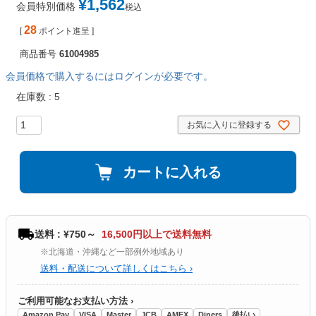
¥
1,562
会員特別価格
税込
28
[
ポイント進呈 ]
商品番号
61004985
会員価格で購入するにはログインが必要です。
在庫数
5
お気に入りに登録する
カートに入れる
送料 : ¥750～
16,500円以上で送料無料
※北海道・沖縄など一部例外地域あり
送料・配送について詳しくはこちら ›
ご利用可能なお支払い方法 ›
Amazon Pay
VISA
Master
JCB
AMEX
Diners
後払い