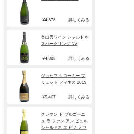
¥4,378
詳しくみる
奥出雲ワイン シャルドネ
スパークリング NV
¥4,895
詳しくみる
ジョセフ クローミー ブ
リュット フィネス 2019
¥5,467
詳しくみる
クレマン ド ブルゴーニ
ュ ラ ファン アン ビュル
シャルドネ エ ピノ ノワ
ール NV メゾン アンヌ グ