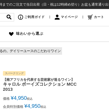
ご注文で当日出荷（日・祝は12時締め切り）お盆も通常通り出荷いたします
ご利用ガイド
マイページ
カート
味わいから選ぶ
るの。デイリーユースのこだわりワイン
スパークリング
【南アフリカを代表する芸術家が造るワイン】
キャロル ボーイズコレクション MCC
2013
¥
4,950
価格
税込
¥
4,950
会員特別価格
税込