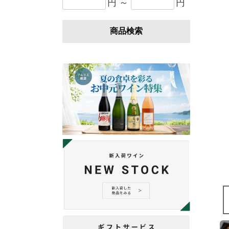
円 ～
円
商品検索