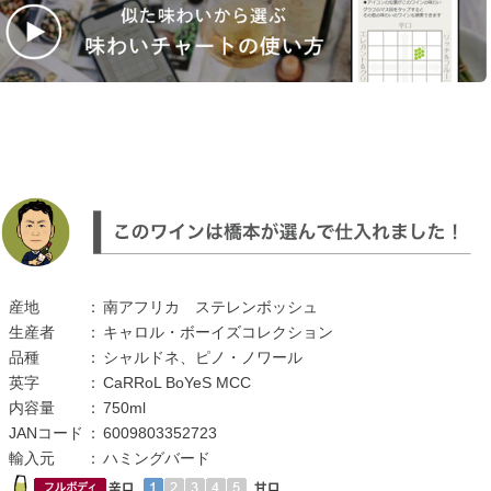
産地
：
南アフリカ ステレンボッシュ
生産者
：
キャロル・ボーイズコレクション
品種
：
シャルドネ、ピノ・ノワール
英字
：
CaRRoL BoYeS MCC
内容量
：
750ml
JANコード
：
6009803352723
輸入元
：
ハミングバード