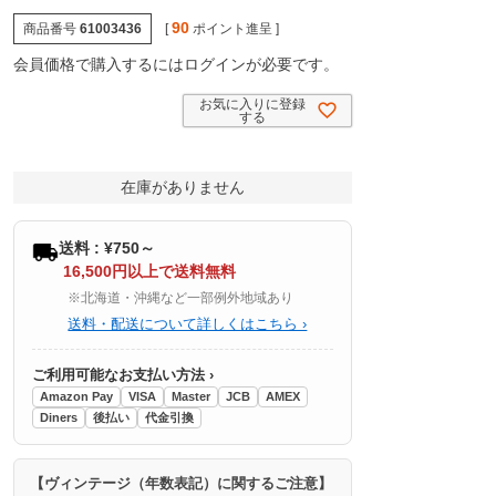
90
商品番号
61003436
[
ポイント進呈 ]
会員価格で購入するにはログインが必要です。
お気に入りに登録
する
在庫がありません
送料 : ¥750～
16,500円以上で送料無料
※北海道・沖縄など一部例外地域あり
送料・配送について詳しくはこちら ›
ご利用可能なお支払い方法 ›
Amazon Pay
VISA
Master
JCB
AMEX
Diners
後払い
代金引換
【ヴィンテージ（年数表記）に関するご注意】