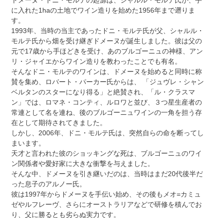
ドメーヌ・ドニ・モルテの起源は、シャルル・モルテ氏が、手
に入れた1haの土地でワイン造りを始めた1956年まで遡りま
す。
1993年、当時の当主であったドニ・モルテ氏が父、シャルル・
モルテ氏から畑を受け継ぎドメーヌが誕生しました。彼は父の
元で17歳から手ほどきを受け、あのブルゴーニュの神様、アン
リ・ジャイエからワイン造りを教わったことでも有名。
そんなドニ・モルテのワインは、ドメーヌを始めると同時に称
賛を集め、ロバート・パーカー氏からは、 「ジュヴレ・シャン
ベルタンのスターになり得る」と絶賛され、「ル・クラスマ
ン」では、ロマネ・コンティ、ルロワと並び、３つ星生産者の
常連として名を連ね、後のブルゴーニュワインの一角を担う存
在として期待されてきました。
しかし、2006年、ドニ・モルテ氏は、突然自らの命を断ってし
まいます。
天才と言われた彼のショッキングな死は、ブルゴーニュのワイ
ン関係者や愛好家に大きな衝撃を与えました。
そんな中、ドメーヌを引き継いだのは、当時はまだ20代後半だ
った息子のアルノー氏。
彼は1997年からドメーヌを手伝い始め、その後もメオ=カミュ
ゼやルフレーヴ、さらにオーストラリアなどで研修を積んでお
り、父に勝るとも劣らぬ実力です。