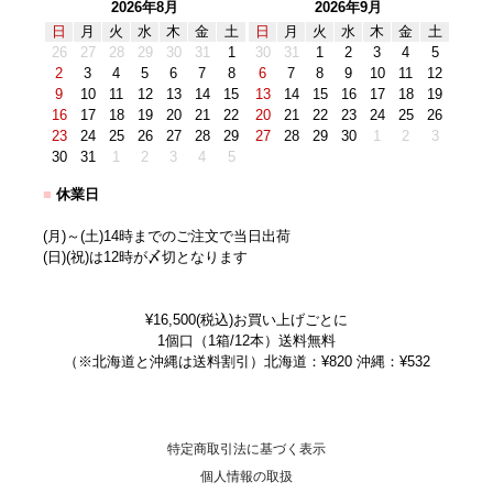
2026年8月
2026年9月
日
月
火
水
木
金
土
日
月
火
水
木
金
土
26
27
28
29
30
31
1
30
31
1
2
3
4
5
2
3
4
5
6
7
8
6
7
8
9
10
11
12
9
10
11
12
13
14
15
13
14
15
16
17
18
19
16
17
18
19
20
21
22
20
21
22
23
24
25
26
23
24
25
26
27
28
29
27
28
29
30
1
2
3
30
31
1
2
3
4
5
■
休業日
(月)～(土)14時までのご注文で当日出荷
(日)(祝)は12時が〆切となります
¥16,500(税込)お買い上げごとに
1個口（1箱/12本）送料無料
（※北海道と沖縄は送料割引）北海道：¥820 沖縄：¥532
特定商取引法に基づく表示
個人情報の取扱