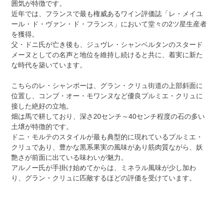
囲気が特徴です。
近年では、フランスで最も権威あるワイン評価誌「レ・メイユ
ール・ド・ヴァン・ド・フランス」において堂々の2ツ星生産者
を獲得。
父・ドニ氏が亡き後も、ジュヴレ・シャンベルタンのスタード
メーヌとしての名声と地位を維持し続けると共に、着実に新た
な時代を築いています。
こちらのレ・シャンポーは、グラン・クリュ街道の上部斜面に
位置し、コンブ・オー・モワンヌなど優良プルミエ・クリュに
接した絶好の立地。
畑は馬で耕しており、深さ20センチ～40センチ程度の石の多い
土壌が特徴的です。
ドニ・モルテのスタイルが最も典型的に現れているプルミエ・
クリュであり、豊かな黒系果実の風味があり筋肉質ながら、妖
艶さが前面に出ている味わいが魅力。
アルノー氏が手掛け始めてからは、ミネラル風味が少し加わ
り、グラン・クリュに匹敵するほどの評価を受けています。