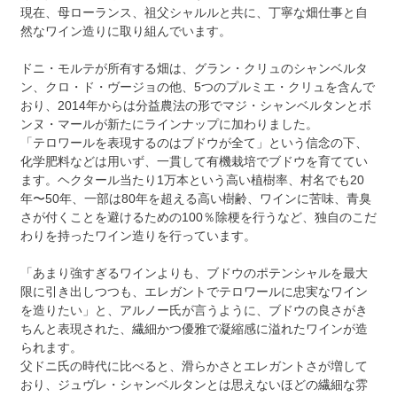
現在、母ローランス、祖父シャルルと共に、丁寧な畑仕事と自
然なワイン造りに取り組んでいます。
ドニ・モルテが所有する畑は、グラン・クリュのシャンベルタ
ン、クロ・ド・ヴージョの他、5つのプルミエ・クリュを含んで
おり、2014年からは分益農法の形でマジ・シャンベルタンとボ
ンヌ・マールが新たにラインナップに加わりました。
「テロワールを表現するのはブドウが全て」という信念の下、
化学肥料などは用いず、一貫して有機栽培でブドウを育ててい
ます。ヘクタール当たり1万本という高い植樹率、村名でも20
年〜50年、一部は80年を超える高い樹齢、ワインに苦味、青臭
さが付くことを避けるための100％除梗を行うなど、独自のこだ
わりを持ったワイン造りを行っています。
「あまり強すぎるワインよりも、ブドウのポテンシャルを最大
限に引き出しつつも、エレガントでテロワールに忠実なワイン
を造りたい」と、アルノー氏が言うように、ブドウの良さがき
ちんと表現された、繊細かつ優雅で凝縮感に溢れたワインが造
られます。
父ドニ氏の時代に比べると、滑らかさとエレガントさが増して
おり、ジュヴレ・シャンベルタンとは思えないほどの繊細な雰