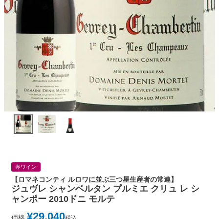
赤ワイン
【ロマネコンティ ルロワに並ぶ三つ星生産者の常連】
ジュヴレ シャンベルタン プルミエ クリュ レ シ
ャンポー 2010ドニ モルテ
¥
29,040
価格
税込