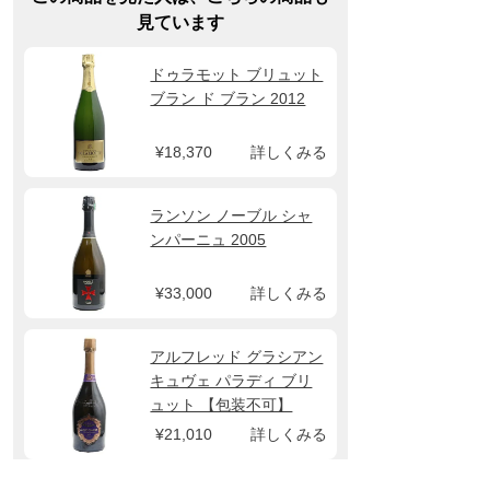
見ています
ドゥラモット ブリュット
ブラン ド ブラン 2012
¥18,370
詳しくみる
ランソン ノーブル シャ
ンパーニュ 2005
¥33,000
詳しくみる
アルフレッド グラシアン
キュヴェ パラディ ブリ
ュット 【包装不可】
2015 ギフトボックス
¥21,010
詳しくみる