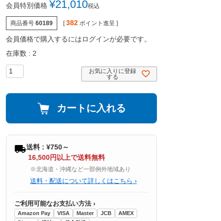
¥
21,010
会員特別価格
税込
382
商品番号
60189
[
ポイント進呈 ]
会員価格で購入するにはログインが必要です。
在庫数
2
お気に入りに登録
する
カートに入れる
送料 : ¥750～
16,500円以上で送料無料
※北海道・沖縄など一部例外地域あり
送料・配送について詳しくはこちら ›
ご利用可能なお支払い方法 ›
Amazon Pay
VISA
Master
JCB
AMEX