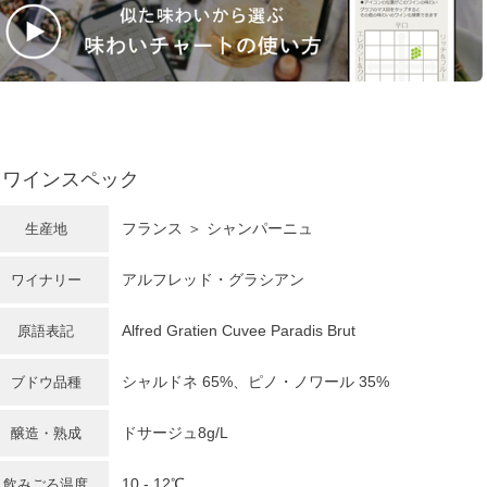
ワインスペック
フランス
＞
シャンパーニュ
生産地
アルフレッド・グラシアン
ワイナリー
Alfred Gratien Cuvee Paradis Brut
原語表記
シャルドネ
65%、ピノ・ノワール 35%
ブドウ品種
ドサージュ8g/L
醸造・熟成
10 - 12℃
飲みごろ温度