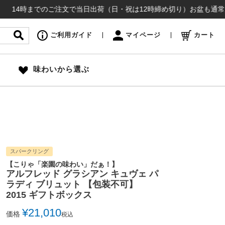
までのご注文で当日出荷（日・祝は12時締め切り）お盆も通常通り出荷い
ご利用ガイド
マイページ
カート
味わいから選ぶ
スパークリング
【こりゃ「楽園の味わい」だぁ！】
アルフレッド グラシアン キュヴェ パ
ラディ ブリュット 【包装不可】
2015 ギフトボックス
¥
21,010
価格
税込