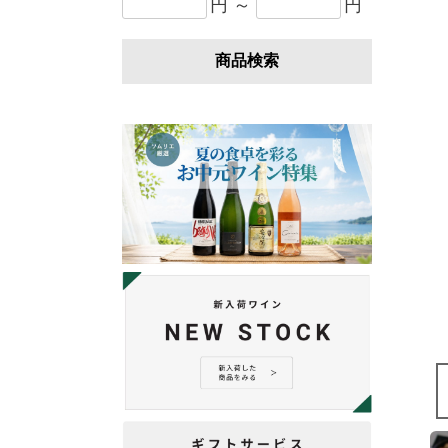
円 ～
円
商品検索