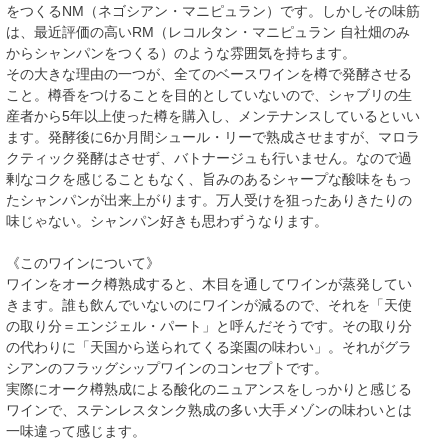
をつくるNM（ネゴシアン・マニピュラン）です。しかしその味筋
は、最近評価の高いRM（レコルタン・マニピュラン 自社畑のみ
からシャンパンをつくる）のような雰囲気を持ちます。
その大きな理由の一つが、全てのベースワインを樽で発酵させる
こと。樽香をつけることを目的としていないので、シャブリの生
産者から5年以上使った樽を購入し、メンテナンスしているといい
ます。発酵後に6か月間シュール・リーで熟成させますが、マロラ
クティック発酵はさせず、バトナージュも行いません。なので過
剰なコクを感じることもなく、旨みのあるシャープな酸味をもっ
たシャンパンが出来上がります。万人受けを狙ったありきたりの
味じゃない。シャンパン好きも思わずうなります。
《このワインについて》
ワインをオーク樽熟成すると、木目を通してワインが蒸発してい
きます。誰も飲んでいないのにワインが減るので、それを「天使
の取り分＝エンジェル・パート」と呼んだそうです。その取り分
の代わりに「天国から送られてくる楽園の味わい」。それがグラ
シアンのフラッグシップワインのコンセプトです。
実際にオーク樽熟成による酸化のニュアンスをしっかりと感じる
ワインで、ステンレスタンク熟成の多い大手メゾンの味わいとは
一味違って感じます。