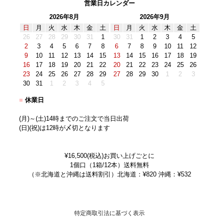
営業日カレンダー
2026年8月
2026年9月
日
月
火
水
木
金
土
日
月
火
水
木
金
土
26
27
28
29
30
31
1
30
31
1
2
3
4
5
2
3
4
5
6
7
8
6
7
8
9
10
11
12
9
10
11
12
13
14
15
13
14
15
16
17
18
19
16
17
18
19
20
21
22
20
21
22
23
24
25
26
23
24
25
26
27
28
29
27
28
29
30
1
2
3
30
31
1
2
3
4
5
■
休業日
(月)～(土)14時までのご注文で当日出荷
(日)(祝)は12時が〆切となります
¥16,500(税込)お買い上げごとに
1個口（1箱/12本）送料無料
（※北海道と沖縄は送料割引）北海道：¥820 沖縄：¥532
特定商取引法に基づく表示