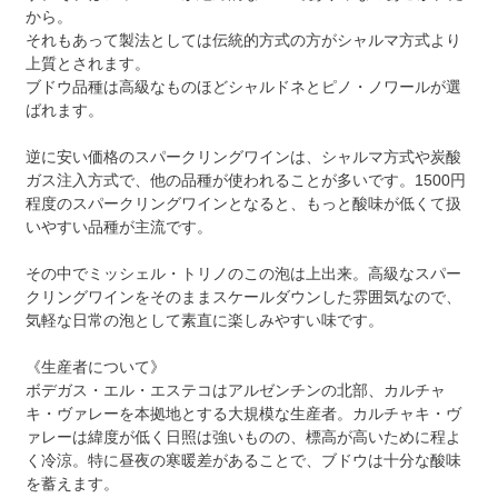
から。
それもあって製法としては伝統的方式の方がシャルマ方式より
上質とされます。
ブドウ品種は高級なものほどシャルドネとピノ・ノワールが選
ばれます。
逆に安い価格のスパークリングワインは、シャルマ方式や炭酸
ガス注入方式で、他の品種が使われることが多いです。1500円
程度のスパークリングワインとなると、もっと酸味が低くて扱
いやすい品種が主流です。
その中でミッシェル・トリノのこの泡は上出来。高級なスパー
クリングワインをそのままスケールダウンした雰囲気なので、
気軽な日常の泡として素直に楽しみやすい味です。
《生産者について》
ボデガス・エル・エステコはアルゼンチンの北部、カルチャ
キ・ヴァレーを本拠地とする大規模な生産者。カルチャキ・ヴ
ァレーは緯度が低く日照は強いものの、標高が高いために程よ
く冷涼。特に昼夜の寒暖差があることで、ブドウは十分な酸味
を蓄えます。