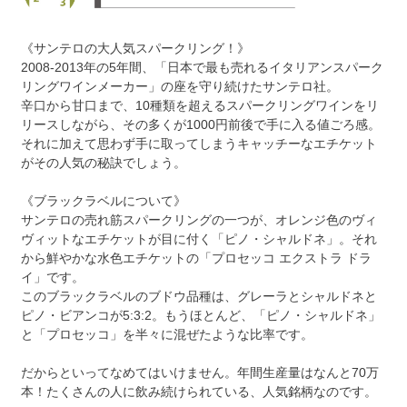
《サンテロの大人気スパークリング！》
2008-2013年の5年間、「日本で最も売れるイタリアンスパーク
リングワインメーカー」の座を守り続けたサンテロ社。
辛口から甘口まで、10種類を超えるスパークリングワインをリ
リースしながら、その多くが1000円前後で手に入る値ごろ感。
それに加えて思わず手に取ってしまうキャッチーなエチケット
がその人気の秘訣でしょう。
《ブラックラベルについて》
サンテロの売れ筋スパークリングの一つが、オレンジ色のヴィ
ヴィットなエチケットが目に付く「ピノ・シャルドネ」。それ
から鮮やかな水色エチケットの「プロセッコ エクストラ ドラ
イ」です。
このブラックラベルのブドウ品種は、グレーラとシャルドネと
ピノ・ビアンコが5:3:2。もうほとんど、「ピノ・シャルドネ」
と「プロセッコ」を半々に混ぜたような比率です。
だからといってなめてはいけません。年間生産量はなんと70万
本！たくさんの人に飲み続けられている、人気銘柄なのです。