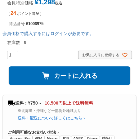
¥
1,298
会員特別価格
税込
24
[
ポイント進呈 ]
商品番号
61006975
会員価格で購入するにはログインが必要です。
在庫数
9
お気に入りに登録する
カートに入れる
送料 : ¥750～
16,500円以上で送料無料
※北海道・沖縄など一部例外地域あり
送料・配送について詳しくはこちら ›
ご利用可能なお支払い方法 ›
Amazon Pay
VISA
Master
JCB
AMEX
Diners
後払い