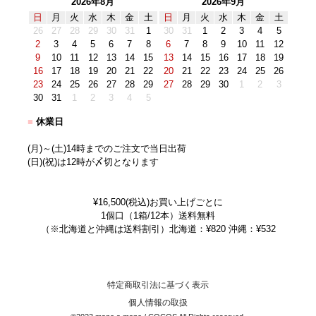
2026年8月
2026年9月
日
月
火
水
木
金
土
日
月
火
水
木
金
土
26
27
28
29
30
31
1
30
31
1
2
3
4
5
2
3
4
5
6
7
8
6
7
8
9
10
11
12
9
10
11
12
13
14
15
13
14
15
16
17
18
19
16
17
18
19
20
21
22
20
21
22
23
24
25
26
23
24
25
26
27
28
29
27
28
29
30
1
2
3
30
31
1
2
3
4
5
■
休業日
(月)～(土)14時までのご注文で当日出荷
(日)(祝)は12時が〆切となります
¥16,500(税込)お買い上げごとに
1個口（1箱/12本）送料無料
（※北海道と沖縄は送料割引）北海道：¥820 沖縄：¥532
特定商取引法に基づく表示
個人情報の取扱