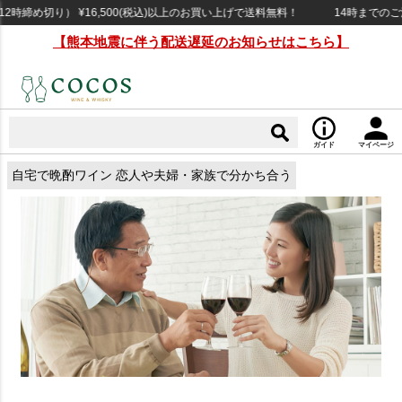
時締め切り） ¥16,500(税込)以上のお買い上げで送料無料！
14時までのご注
【熊本地震に伴う配送遅延のお知らせはこちら】
ガイド
マイページ
自宅で晩酌ワイン 恋人や夫婦・家族で分かち合う