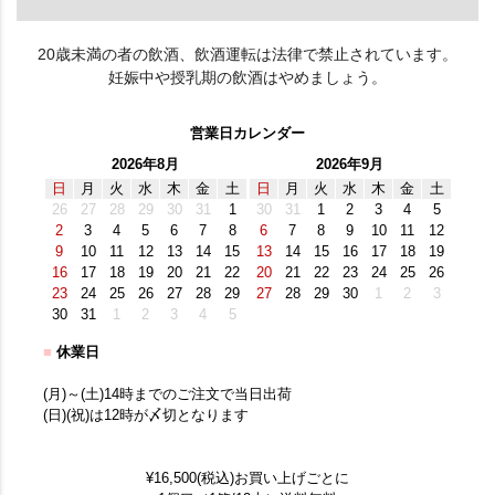
20歳未満の者の飲酒、飲酒運転は法律で禁止されています。
妊娠中や授乳期の飲酒はやめましょう。
営業日カレンダー
2026年8月
2026年9月
日
月
火
水
木
金
土
日
月
火
水
木
金
土
26
27
28
29
30
31
1
30
31
1
2
3
4
5
2
3
4
5
6
7
8
6
7
8
9
10
11
12
9
10
11
12
13
14
15
13
14
15
16
17
18
19
16
17
18
19
20
21
22
20
21
22
23
24
25
26
23
24
25
26
27
28
29
27
28
29
30
1
2
3
30
31
1
2
3
4
5
■
休業日
(月)～(土)14時までのご注文で当日出荷
(日)(祝)は12時が〆切となります
¥16,500(税込)お買い上げごとに