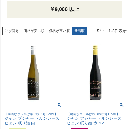
￥9,000 以上
5
件中
1
-
5
件表示
並び替え
価格が安い順
価格が高い順
新着順
【綺麗なボトルは贈り物にもGood!】
【綺麗なボトルは贈り物にもGood!】
ジャン ブシャー ドルンレース
ジャン ブシャー ドルンレース
ヒェン 眠り姫 白
ヒェン 眠り姫 赤 NV