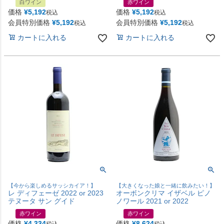
白ワイン
赤ワイン
価格
¥
5,192
価格
¥
5,192
税込
税込
会員特別価格
¥
5,192
会員特別価格
¥
5,192
税込
税込
カートに入れる
カートに入れる
【今から楽しめるサッシカイア！】
【大きくなった娘と一緒に飲みたい！】
レ ディフェーゼ 2022 or 2023
オーボンクリマ イザベル ピノ
テヌータ サン グイド
ノワール 2021 or 2022
赤ワイン
赤ワイン
価格
¥
4,334
価格
¥
8,624