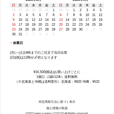
日
月
火
水
木
金
土
日
月
火
水
木
金
土
26
27
28
29
30
31
1
30
31
1
2
3
4
5
2
3
4
5
6
7
8
6
7
8
9
10
11
12
9
10
11
12
13
14
15
13
14
15
16
17
18
19
16
17
18
19
20
21
22
20
21
22
23
24
25
26
23
24
25
26
27
28
29
27
28
29
30
1
2
3
30
31
1
2
3
4
5
■
休業日
(月)～(土)14時までのご注文で当日出荷
(日)(祝)は12時が〆切となります
¥16,500(税込)お買い上げごとに
1個口（1箱/12本）送料無料
（※北海道と沖縄は送料割引）北海道：¥820 沖縄：¥532
特定商取引法に基づく表示
個人情報の取扱
©2023 mano a mano / COCOS All Rights reserved.