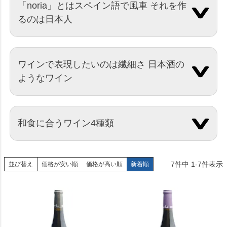
「noria」とはスペイン語で風車 それを作
るのは日本人
ワインで表現したいのは繊細さ 日本酒の
ようなワイン
和食に合うワイン4種類
7
件中
1
-
7
件表示
並び替え
価格が安い順
価格が高い順
新着順