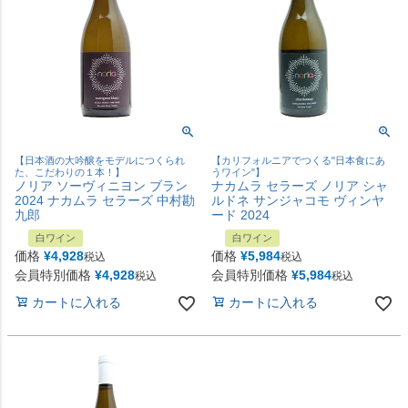
【日本酒の大吟醸をモデルにつくられ
【カリフォルニアでつくる"日本食にあ
た、こだわりの１本！】
うワイン"】
ノリア ソーヴィニヨン ブラン
ナカムラ セラーズ ノリア シャ
2024 ナカムラ セラーズ 中村勘
ルドネ サンジャコモ ヴィンヤ
九郎
ード 2024
白ワイン
白ワイン
価格
¥
4,928
価格
¥
5,984
税込
税込
会員特別価格
¥
4,928
会員特別価格
¥
5,984
税込
税込
カートに入れる
カートに入れる