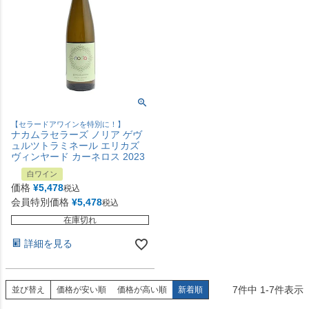
【セラードアワインを特別に！】
ナカムラセラーズ ノリア ゲヴ
ュルツトラミネール エリカズ
ヴィンヤード カーネロス 2023
白ワイン
価格
¥
5,478
税込
会員特別価格
¥
5,478
税込
在庫切れ
詳細を見る
7
件中
1
-
7
件表示
並び替え
価格が安い順
価格が高い順
新着順