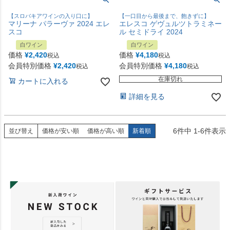
【スロバキアワインの入り口に】
【一口目から最後まで、飽きずに】
マリーナ パラーヴァ 2024 エレ
エレスコ ゲヴュルツトラミネー
スコ
ル セミドライ 2024
白ワイン
白ワイン
価格
¥
2,420
価格
¥
4,180
税込
税込
会員特別価格
¥
2,420
会員特別価格
¥
4,180
税込
税込
在庫切れ
カートに入れる
詳細を見る
6
件中
1
-
6
件表示
並び替え
価格が安い順
価格が高い順
新着順