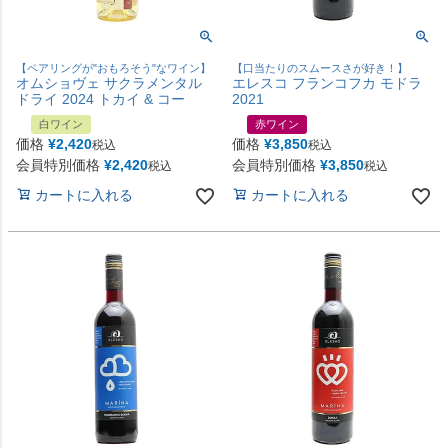
【ペアリングが"おもろそう"なワイン】
【口当たりのスムースさが好き！】
オムショヴェ サクラメンタル
エレスコ フランコフカ モドラ
ドライ 2024 トカイ & コー
2021
白ワイン
赤ワイン
価格
¥
2,420
価格
¥
3,850
税込
税込
会員特別価格
¥
2,420
会員特別価格
¥
3,850
税込
税込
カートに入れる
カートに入れる