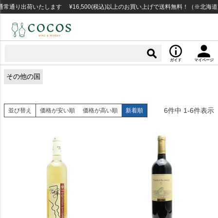
常通り出荷いたします ¥16,500(税込)以上のお買い上げで送料無料！（※北海
ガイド
マイページ
その他の国
6
件中
1
-
6
件表示
並び替え
価格が安い順
価格が高い順
新着順