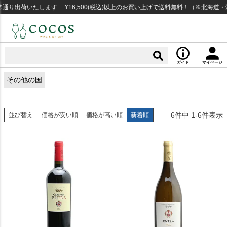
り出荷いたします ¥16,500(税込)以上のお買い上げで送料無料！（※北海道・
ガイド
マイページ
その他の国
6
件中
1
-
6
件表示
並び替え
価格が安い順
価格が高い順
新着順