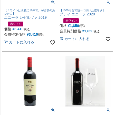
【「ワインは食後に単体で」が習慣のあ
【1000円台で頭一つ抜けた濃厚さ】
なたに】
プティ エニーラ 2020
エニーラ レゼルヴァ 2019
赤ワイン
赤ワイン
価格
¥
1,650
税込
価格
¥
3,410
税込
会員特別価格
¥
1,650
税込
会員特別価格
¥
3,410
税込
カートに入れる
カートに入れる