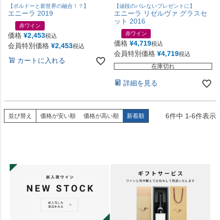
【ボルドーと新世界の融合！？】
【値段のバレないプレゼントに】
エニーラ 2019
エニーラ リゼルヴァ グラスセ
ット 2016
赤ワイン
赤ワイン
価格
¥
2,453
税込
価格
¥
4,719
税込
会員特別価格
¥
2,453
税込
会員特別価格
¥
4,719
税込
カートに入れる
在庫切れ
詳細を見る
6
件中
1
-
6
件表示
並び替え
価格が安い順
価格が高い順
新着順