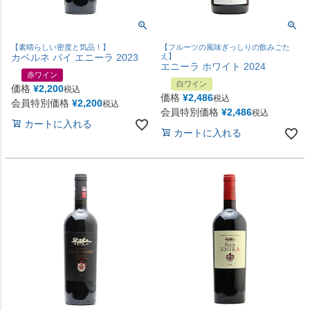
【素晴らしい密度と気品！】
【フルーツの風味ぎっしりの飲みごた
カベルネ バイ エニーラ 2023
え】
エニーラ ホワイト 2024
赤ワイン
白ワイン
価格
¥
2,200
税込
価格
¥
2,486
税込
会員特別価格
¥
2,200
税込
会員特別価格
¥
2,486
税込
カートに入れる
カートに入れる