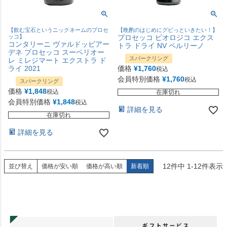
【飲む宝石というニックネームのプロセ
【晩酌のはじめにグビっといきたい！】
ッコ】
プロセッコ ビオロジコ エクス
コンタリーニ ヴァルドッビアー
トラ ドライ NV ペルリーノ
デネ プロセッコ スーペリオー
スパークリング
レ ミレジマート エクストラ ド
ライ 2021
価格
¥
1,760
税込
会員特別価格
¥
1,760
税込
スパークリング
価格
¥
1,848
税込
在庫切れ
会員特別価格
¥
1,848
税込
詳細を見る
在庫切れ
詳細を見る
12
件中
1
-
12
件表示
並び替え
価格が安い順
価格が高い順
新着順