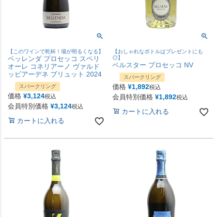
【このワインで乾杯！場が明るくなる】
【おしゃれなボトルはプレゼントにも
ベッレンダ プロセッコ スペリ
◎】
ベルスター プロセッコ NV
オーレ コネリアーノ ヴァルド
ッビアーデネ ブリュット 2024
スパークリング
価格
¥
1,892
スパークリング
税込
価格
¥
3,124
税込
会員特別価格
¥
1,892
税込
会員特別価格
¥
3,124
税込
カートに入れる
カートに入れる