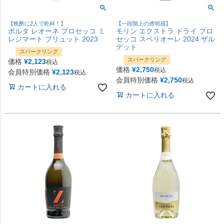
【晩酌に2人で乾杯！】
【一段階上の透明感】
ポルタ レオーネ プロセッコ ミ
モリン エクストラ ドライ プロ
レジマート ブリュット 2023
セッコ スペリオーレ 2024 ザル
デット
スパークリング
スパークリング
価格
¥
2,123
税込
価格
¥
2,750
税込
会員特別価格
¥
2,123
税込
会員特別価格
¥
2,750
税込
カートに入れる
カートに入れる