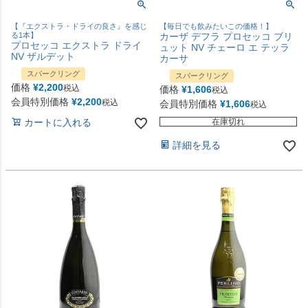
【『エクストラ・ドライの良さ』を感じ
【毎日でも飲みたいこの価格！】
る1本】
カーザ デフラ プロセッコ ブリ
プロセッコ エクストラ ドライ
ュット NV チェーロ エ テッラ
NV ザルデット
カーサ
スパークリング
スパークリング
価格
¥
2,200
税込
価格
¥
1,606
税込
会員特別価格
¥
2,200
税込
会員特別価格
¥
1,606
税込
カートに入れる
在庫切れ
詳細を見る