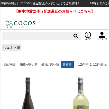
締め切り） ¥16,500(税込)以上のお買い上げで送料無料！
14時までのご注
【熊本地震に伴う配送遅延のお知らせはこちら】
ガイド
マイページ
ヴェネト州
12
件中
1
-
12
件表示
並び替え
価格が安い順
価格が高い順
新着順