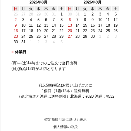
2026年8月
2026年9月
日
月
火
水
木
金
土
日
月
火
水
木
金
土
26
27
28
29
30
31
1
30
31
1
2
3
4
5
2
3
4
5
6
7
8
6
7
8
9
10
11
12
9
10
11
12
13
14
15
13
14
15
16
17
18
19
16
17
18
19
20
21
22
20
21
22
23
24
25
26
23
24
25
26
27
28
29
27
28
29
30
1
2
3
30
31
1
2
3
4
5
■
休業日
(月)～(土)14時までのご注文で当日出荷
(日)(祝)は12時が〆切となります
¥16,500(税込)お買い上げごとに
1個口（1箱/12本）送料無料
（※北海道と沖縄は送料割引）北海道：¥820 沖縄：¥532
特定商取引法に基づく表示
個人情報の取扱