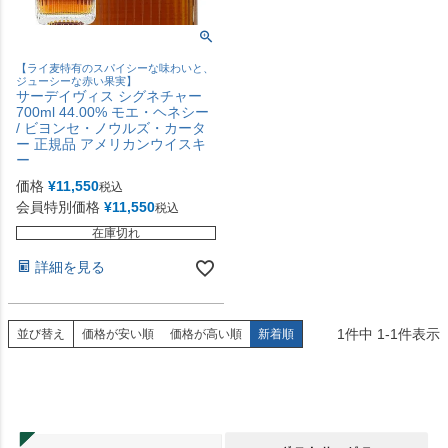
【ライ麦特有のスパイシーな味わいと、
ジューシーな赤い果実】
サーデイヴィス シグネチャー
700ml 44.00% モエ・ヘネシー
/ ビヨンセ・ノウルズ・カータ
ー 正規品 アメリカンウイスキ
ー
価格
¥
11,550
税込
会員特別価格
¥
11,550
税込
在庫切れ
詳細を見る
1
件中
1
-
1
件表示
並び替え
価格が安い順
価格が高い順
新着順