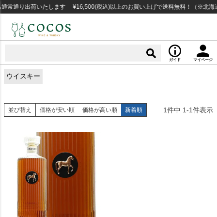
通常通り出荷いたします ¥16,500(税込)以上のお買い上げで送料無料！（※北
ガイド
マイページ
ウイスキー
1
件中
1
-
1
件表示
並び替え
価格が安い順
価格が高い順
新着順