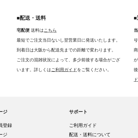
■配送・送料
宅配便
送料は
こちら
当
最短でご注文当日ないし翌営業日に発送いたします。
り
到着日は大阪から配送先までの距離で変わります。
商
ご注文の混雑状況によって、多少前後する場合がござ
が
います。詳しくは
ご利用ガイド
をご覧ください。
後
ド
ージ
サポート
員登録
ご利用ガイド
ージ
配送・送料について