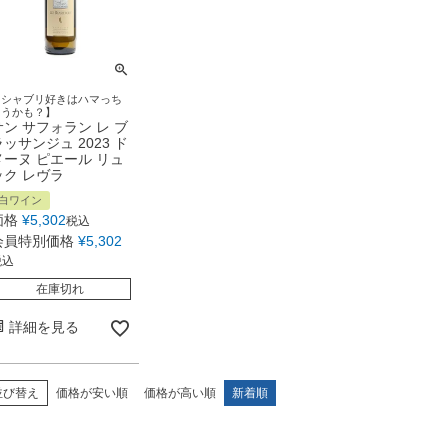
【シャブリ好きはハマっち
ゃうかも？】
サン サフォラン レ ブ
ラッサンジュ 2023 ド
メーヌ ピエール リュ
ック レヴラ
白ワイン
価格
¥
5,302
税込
会員特別価格
¥
5,302
税込
在庫切れ
詳細を見る
並び替え
価格が安い順
価格が高い順
新着順