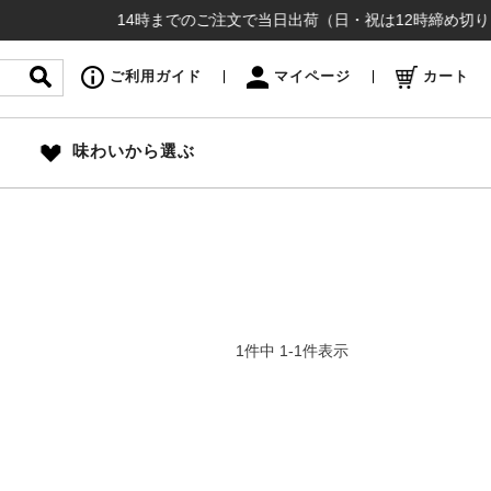
14時までのご注文で当日出荷（日・祝は12時締め切り）お
ご利用ガイド
マイページ
カート
味わいから選ぶ
1
件中
1
-
1
件表示