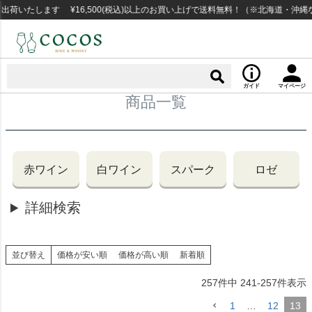
いたします ¥16,500(税込)以上のお買い上げで送料無料！（※北海道・沖縄な
ガイド
マイページ
商品一覧
赤ワイン
白ワイン
スパーク
ロゼ
詳細検索
並び替え
価格が安い順
価格が高い順
新着順
257
件中
241
-
257
件表示
1
…
12
13