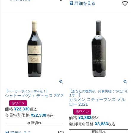
詳細を見る
【パーカーポイント95+点！】
【あなたの晩酌が、給食供給につながり
シャトー パヴィ デュセス 2012
ます！】
カルメン スティーブンス メル
赤ワイン
ロー 2021
価格
¥
22,330
税込
赤ワイン
会員特別価格
¥
22,330
税込
価格
¥
3,883
税込
在庫切れ
会員特別価格
¥
3,883
税込
在庫切れ
詳細を見る