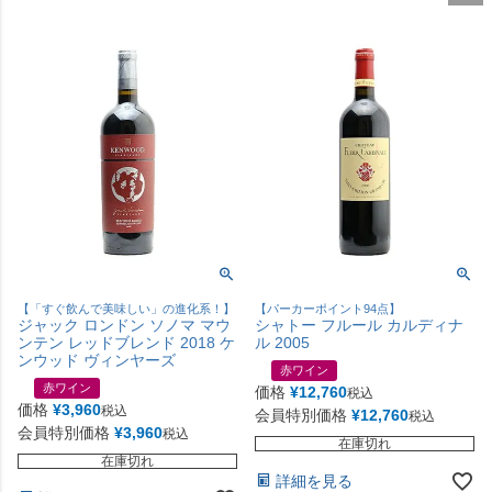
【「すぐ飲んで美味しい」の進化系！】
【パーカーポイント94点】
ジャック ロンドン ソノマ マウ
シャトー フルール カルディナ
ンテン レッドブレンド 2018 ケ
ル 2005
ンウッド ヴィンヤーズ
赤ワイン
赤ワイン
価格
¥
12,760
税込
価格
¥
3,960
税込
会員特別価格
¥
12,760
税込
会員特別価格
¥
3,960
税込
在庫切れ
在庫切れ
詳細を見る