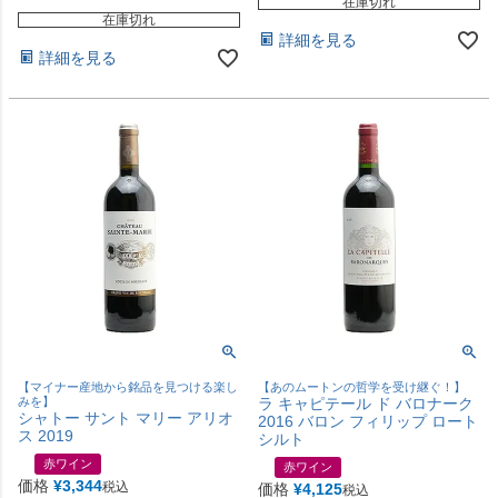
在庫切れ
在庫切れ
詳細を見る
詳細を見る
【マイナー産地から銘品を見つける楽し
【あのムートンの哲学を受け継ぐ！】
みを】
ラ キャピテール ド バロナーク
シャトー サント マリー アリオ
2016 バロン フィリップ ロート
ス 2019
シルト
赤ワイン
赤ワイン
価格
¥
3,344
税込
価格
¥
4,125
税込