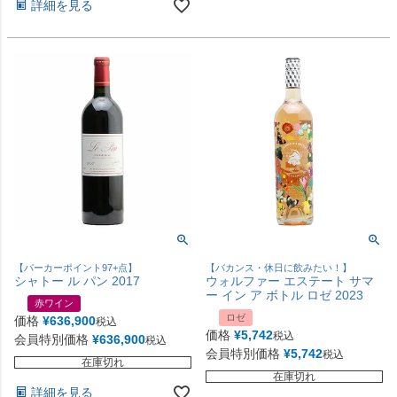
詳細を見る
【パーカーポイント97+点】
【バカンス・休日に飲みたい！】
シャトー ル パン 2017
ウォルファー エステート サマ
ー イン ア ボトル ロゼ 2023
赤ワイン
ロゼ
価格
¥
636,900
税込
価格
¥
5,742
税込
会員特別価格
¥
636,900
税込
会員特別価格
¥
5,742
税込
在庫切れ
在庫切れ
詳細を見る