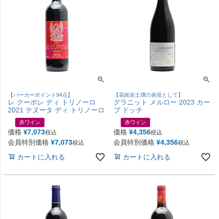
【パーカーポイント94点】
【花崗岩土壌の表現として】
レ クーポレ ディ トリノーロ
グラニット メルロー 2023 カー
2021 テヌータ ディ トリノーロ
ブ ドッチ
赤ワイン
赤ワイン
価格
¥
7,073
価格
¥
4,356
税込
税込
会員特別価格
¥
7,073
会員特別価格
¥
4,356
税込
税込
カートに入れる
カートに入れる