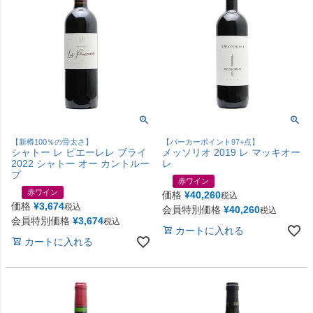
【新樽100％の骨太さ】
【パーカーポイント97+点】
シャトー レ ピエーレレ ブライ
メッソリオ 2019 レ マッキオー
2022 シャトー オー カントルー
レ
プ
赤ワイン
赤ワイン
価格
¥
40,260
税込
価格
¥
3,674
税込
会員特別価格
¥
40,260
税込
会員特別価格
¥
3,674
税込
カートに入れる
カートに入れる