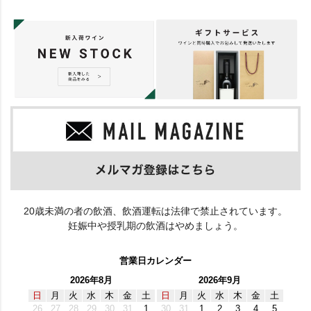
20歳未満の者の飲酒、飲酒運転は法律で禁止されています。
妊娠中や授乳期の飲酒はやめましょう。
営業日カレンダー
2026年8月
2026年9月
日
月
火
水
木
金
土
日
月
火
水
木
金
土
26
27
28
29
30
31
1
30
31
1
2
3
4
5