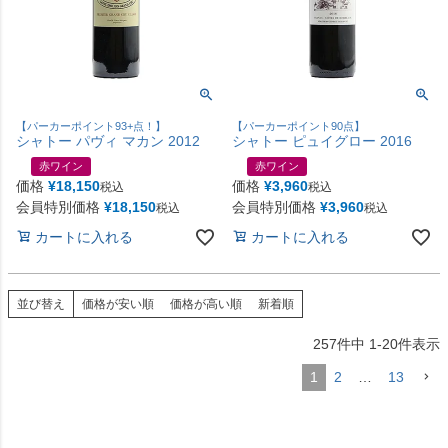
【パーカーポイント93+点！】
【パーカーポイント90点】
シャトー パヴィ マカン 2012
シャトー ピュイグロー 2016
赤ワイン
赤ワイン
価格
¥
18,150
価格
¥
3,960
税込
税込
会員特別価格
¥
18,150
会員特別価格
¥
3,960
税込
税込
カートに入れる
カートに入れる
並び替え
価格が安い順
価格が高い順
新着順
257
件中
1
-
20
件表示
1
2
…
13