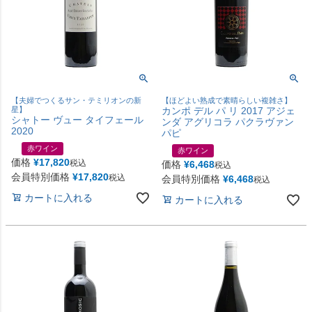
【夫婦でつくるサン・テミリオンの新
【ほどよい熟成で素晴らしい複雑さ】
星】
カンポ デル パ リ 2017 アジェ
シャトー ヴュー タイフェール
ンダ アグリコラ パクラヴァン
2020
パピ
赤ワイン
赤ワイン
価格
¥
17,820
税込
価格
¥
6,468
税込
会員特別価格
¥
17,820
税込
会員特別価格
¥
6,468
税込
カートに入れる
カートに入れる