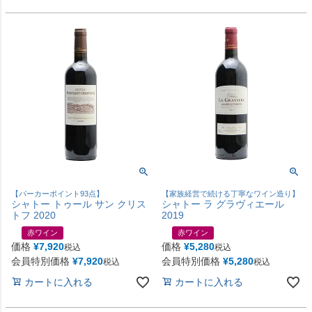
【パーカーポイント93点】
【家族経営で続ける丁寧なワイン造り】
シャトー トゥール サン クリス
シャトー ラ グラヴィエール
トフ 2020
2019
赤ワイン
赤ワイン
価格
¥
7,920
価格
¥
5,280
税込
税込
会員特別価格
¥
7,920
会員特別価格
¥
5,280
税込
税込
カートに入れる
カートに入れる