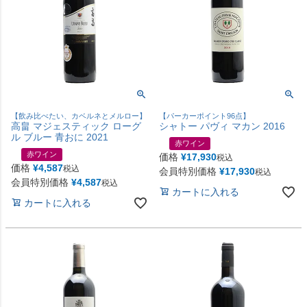
【飲み比べたい、カベルネとメルロー】
【パーカーポイント96点】
高畠 マジェスティック ローグ
シャトー パヴィ マカン 2016
ル ブルー 青おに 2021
赤ワイン
赤ワイン
価格
¥
17,930
税込
価格
¥
4,587
税込
会員特別価格
¥
17,930
税込
会員特別価格
¥
4,587
税込
カートに入れる
カートに入れる