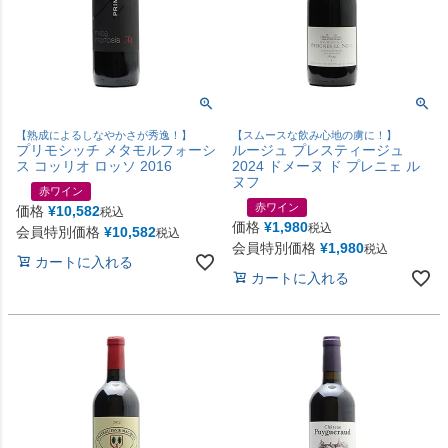
【熟成によるしなやかさが秀逸！】
【スムースな飲み心地の虜に！】
プリモシッチ メタモルフォーシ
ルージュ プレスティージュ
ス コッリオ ロッソ 2016
2024 ドメーヌ ド プレニェ ル
ヌフ
赤ワイン
赤ワイン
価格
¥
10,582
税込
価格
¥
1,980
税込
会員特別価格
¥
10,582
税込
会員特別価格
¥
1,980
税込
カートに入れる
カートに入れる