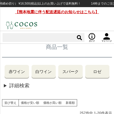
め切り） ¥16,500(税込)以上のお買い上げで送料無料！
14時までのご注文で
【熊本地震に伴う配送遅延のお知らせはこちら】
ガイド
マイページ
商品一覧
赤ワイン
白ワイン
スパーク
ロゼ
詳細検索
並び替え
価格が安い順
価格が高い順
新着順
257
件中
1
-
20
件表示