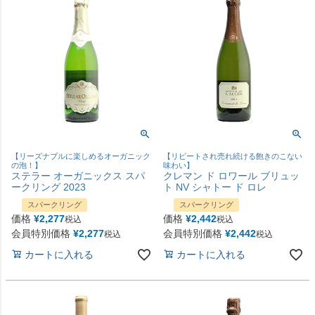
【リーズナブルに楽しめるオーガニック
【リピートされ売れ続ける飽きのこない
の泡！】
味わい】
ステラー オーガニックス スパ
クレマン ド ロワール ブリュッ
ークリング 2023
ト NV シャトー ド ロレ
スパークリング
スパークリング
価格
¥
2,277
価格
¥
2,442
税込
税込
会員特別価格
¥
2,277
会員特別価格
¥
2,442
税込
税込
カートに入れる
カートに入れる