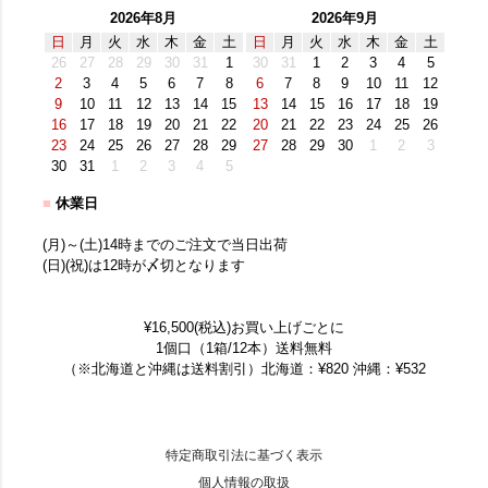
2026年8月
2026年9月
日
月
火
水
木
金
土
日
月
火
水
木
金
土
26
27
28
29
30
31
1
30
31
1
2
3
4
5
2
3
4
5
6
7
8
6
7
8
9
10
11
12
9
10
11
12
13
14
15
13
14
15
16
17
18
19
16
17
18
19
20
21
22
20
21
22
23
24
25
26
23
24
25
26
27
28
29
27
28
29
30
1
2
3
30
31
1
2
3
4
5
■
休業日
(月)～(土)14時までのご注文で当日出荷
(日)(祝)は12時が〆切となります
¥16,500(税込)お買い上げごとに
1個口（1箱/12本）送料無料
（※北海道と沖縄は送料割引）北海道：¥820 沖縄：¥532
特定商取引法に基づく表示
個人情報の取扱