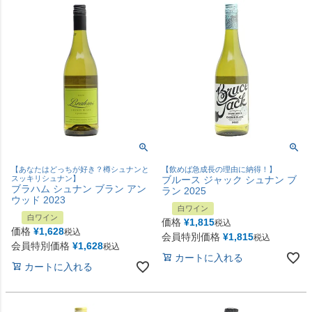
【あなたはどっちが好き？樽シュナンと
【飲めば急成長の理由に納得！】
スッキリシュナン】
ブルース ジャック シュナン ブ
ブラハム シュナン ブラン アン
ラン 2025
ウッド 2023
白ワイン
白ワイン
価格
¥
1,815
税込
価格
¥
1,628
税込
会員特別価格
¥
1,815
税込
会員特別価格
¥
1,628
税込
カートに入れる
カートに入れる