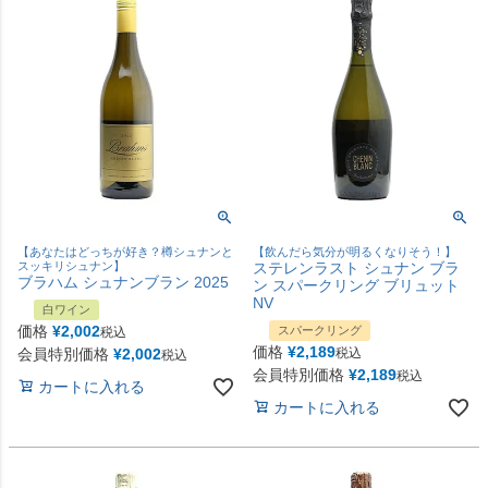
【あなたはどっちが好き？樽シュナンと
【飲んだら気分が明るくなりそう！】
スッキリシュナン】
ステレンラスト シュナン ブラ
ブラハム シュナンブラン 2025
ン スパークリング ブリュット
NV
白ワイン
価格
¥
2,002
スパークリング
税込
価格
¥
2,189
会員特別価格
¥
2,002
税込
税込
会員特別価格
¥
2,189
税込
カートに入れる
カートに入れる