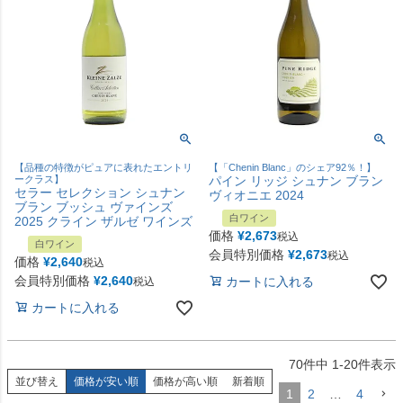
【品種の特徴がピュアに表れたエントリ
【「Chenin Blanc」のシェア92％！】
ークラス】
パイン リッジ シュナン ブラン
セラー セレクション シュナン
ヴィオニエ 2024
ブラン ブッシュ ヴァインズ
白ワイン
2025 クライン ザルゼ ワインズ
価格
¥
2,673
税込
白ワイン
会員特別価格
¥
2,673
税込
価格
¥
2,640
税込
会員特別価格
¥
2,640
カートに入れる
税込
カートに入れる
70
件中
1
-
20
件表示
並び替え
価格が安い順
価格が高い順
新着順
1
2
…
4