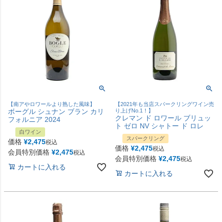
【南アやロワールより熟した風味】
【2021年も当店スパークリングワイン売
ボーグル シュナン ブラン カリ
り上げNo.1！】
クレマン ド ロワール ブリュッ
フォルニア 2024
ト ゼロ NV シャトー ド ロレ
白ワイン
スパークリング
価格
¥
2,475
税込
価格
¥
2,475
税込
会員特別価格
¥
2,475
税込
会員特別価格
¥
2,475
税込
カートに入れる
カートに入れる