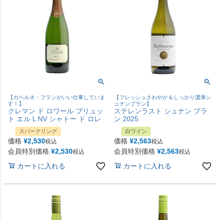
【カベルネ・フランがいい仕事していま
【フレッシュさわやか＆しっかり濃厚シ
す！】
ュナンブラン】
クレマン ド ロワール ブリュッ
ステレンラスト シュナン ブラ
ト エル L NV シャトー ド ロレ
ン 2025
スパークリング
白ワイン
価格
¥
2,530
価格
¥
2,563
税込
税込
会員特別価格
¥
2,530
会員特別価格
¥
2,563
税込
税込
カートに入れる
カートに入れる