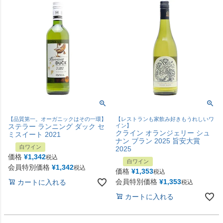
【品質第一。オーガニックはその一環】
【レストランも家飲み好きもうれしいワ
ステラー ランニング ダック セ
イン】
クライン オランジェリー シュ
ミスイート 2021
ナン ブラン 2025 旨安大賞
白ワイン
2025
価格
¥
1,342
税込
白ワイン
会員特別価格
¥
1,342
税込
価格
¥
1,353
税込
会員特別価格
¥
1,353
カートに入れる
税込
カートに入れる