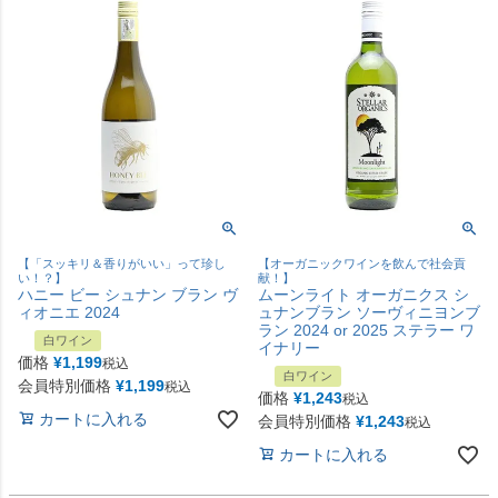
【「スッキリ＆香りがいい」って珍し
【オーガニックワインを飲んで社会貢
い！？】
献！】
ハニー ビー シュナン ブラン ヴ
ムーンライト オーガニクス シ
ィオニエ 2024
ュナンブラン ソーヴィニヨンブ
ラン 2024 or 2025 ステラー ワ
白ワイン
イナリー
価格
¥
1,199
税込
白ワイン
会員特別価格
¥
1,199
税込
価格
¥
1,243
税込
カートに入れる
会員特別価格
¥
1,243
税込
カートに入れる