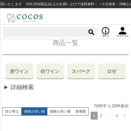
たします ¥16,500(税込)以上のお買い上げで送料無料！（※北海道・沖縄など
ガイド
マイページ
商品一覧
赤ワイン
白ワイン
スパーク
ロゼ
詳細検索
70
件中
1
-
20
件表示
並び替え
価格が安い順
価格が高い順
新着順
1
2
…
4