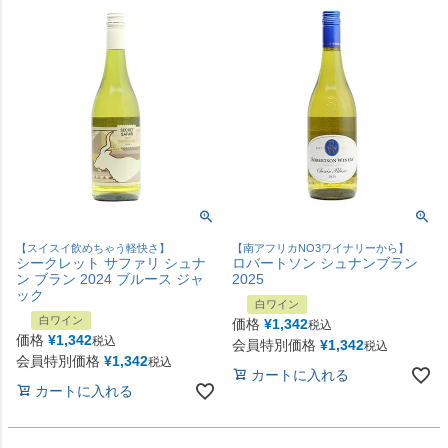
【スイスイ飲めちゃう軽快さ】
【南アフリカNO3ワイナリーから】
シークレット サファリ シュナ
ロバートソン シュナンブラン
ン ブラン 2024 ブルース ジャ
2025
ック
白ワイン
白ワイン
価格
¥
1,342
税込
価格
¥
1,342
税込
会員特別価格
¥
1,342
税込
会員特別価格
¥
1,342
税込
カートに入れる
カートに入れる