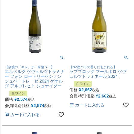
【余韻の『キレ』が一味違う！】
【NZ産バラの香りに包まれる】
エルベルク ゲヴュルツトラミナ
ラブブロック マールボロ ゲヴ
ー フォン ロートリーゲンデン
ュルツトラミネール 2024
シュペートレーゼ 2024 ゲオル
白ワイン
グ アルブレヒト シュナイダー
価格
¥
2,662
税込
白ワイン
会員特別価格
¥
2,662
税込
価格
¥
2,574
税込
カートに入れる
会員特別価格
¥
2,574
税込
カートに入れる