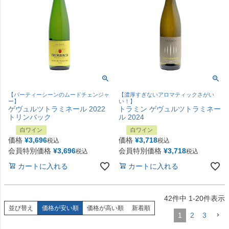
【パーティーシーンのムードチェンジャ
【濃厚すぎないアロマティックさがい
ー】
い！】
ゲヴュルツトラミネール 2022
トラミン ゲヴュルツトラミネー
トリンバック
ル 2024
白ワイン
白ワイン
価格
¥
3,696
価格
¥
3,718
税込
税込
会員特別価格
¥
3,696
会員特別価格
¥
3,718
税込
税込
カートに入れる
カートに入れる
42
件中
1
-
20
件表示
並び替え
価格が安い順
価格が高い順
新着順
1
2
3