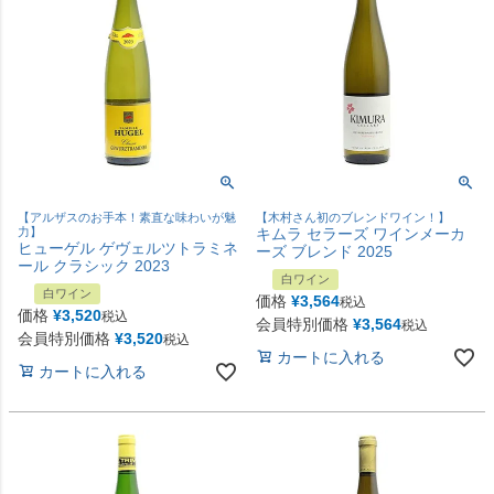
【アルザスのお手本！素直な味わいが魅
【木村さん初のブレンドワイン！】
力】
キムラ セラーズ ワインメーカ
ヒューゲル ゲヴェルツトラミネ
ーズ ブレンド 2025
ール クラシック 2023
白ワイン
白ワイン
価格
¥
3,564
税込
価格
¥
3,520
税込
会員特別価格
¥
3,564
税込
会員特別価格
¥
3,520
税込
カートに入れる
カートに入れる