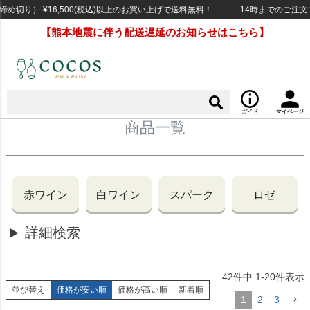
切り） ¥16,500(税込)以上のお買い上げで送料無料！
14時までのご注文で当
【熊本地震に伴う配送遅延のお知らせはこちら】
ガイド
マイページ
商品一覧
赤ワイン
白ワイン
スパーク
ロゼ
詳細検索
42
件中
1
-
20
件表示
並び替え
価格が安い順
価格が高い順
新着順
1
2
3