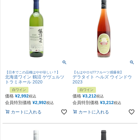
【日本でこの品種はやや珍しい？】
【もはやロゼ!?フルーツ感爆発】
北海道ワイン 鶴沼 ゲヴュルツ
デラタイト ヘルズ ウインドウ
トラミネール 2020
2023
白ワイン
白ワイン
価格
¥
2,992
価格
¥
3,212
税込
税込
会員特別価格
¥
2,992
会員特別価格
¥
3,212
税込
税込
カートに入れる
カートに入れる