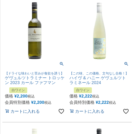
【ドライな味わいと苦みが食欲を誘う】
【この味、この価格、文句なし合格！】
ゲヴュルツトラミナー トロッケ
ハイヴ & ハニー ゲヴュルツト
ン 2023 カール ファフマン
ラミネール 2024
白ワイン
白ワイン
価格
¥
2,200
価格
¥
2,222
税込
税込
会員特別価格
¥
2,200
会員特別価格
¥
2,222
税込
税込
カートに入れる
カートに入れる