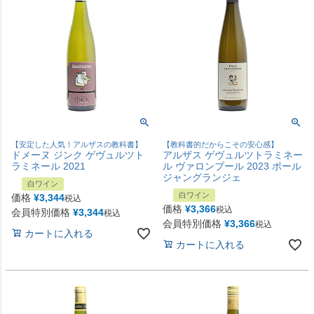
【安定した人気！アルザスの教科書】
【教科書的だからこその安心感】
ドメーヌ ジンク ゲヴュルツト
アルザス ゲヴュルツトラミネー
ラミネール 2021
ル ヴァロンブール 2023 ポール
ジャングランジェ
白ワイン
白ワイン
価格
¥
3,344
税込
価格
¥
3,366
税込
会員特別価格
¥
3,344
税込
会員特別価格
¥
3,366
税込
カートに入れる
カートに入れる