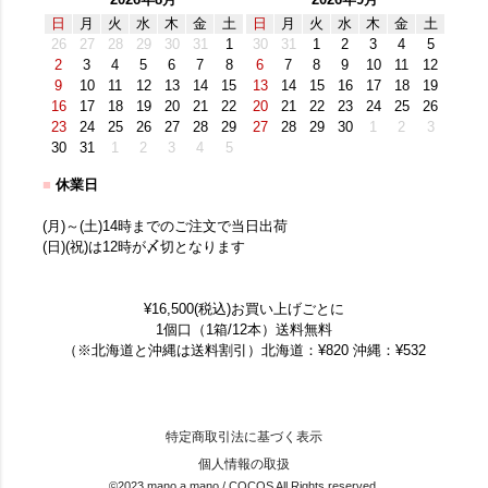
2026年8月
2026年9月
日
月
火
水
木
金
土
日
月
火
水
木
金
土
26
27
28
29
30
31
1
30
31
1
2
3
4
5
2
3
4
5
6
7
8
6
7
8
9
10
11
12
9
10
11
12
13
14
15
13
14
15
16
17
18
19
16
17
18
19
20
21
22
20
21
22
23
24
25
26
23
24
25
26
27
28
29
27
28
29
30
1
2
3
30
31
1
2
3
4
5
■
休業日
(月)～(土)14時までのご注文で当日出荷
(日)(祝)は12時が〆切となります
¥16,500(税込)お買い上げごとに
1個口（1箱/12本）送料無料
（※北海道と沖縄は送料割引）北海道：¥820 沖縄：¥532
特定商取引法に基づく表示
個人情報の取扱
©2023 mano a mano / COCOS All Rights reserved.