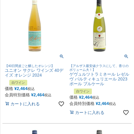
【40日間皮ごと醸したオレンジ】
【アルザス最安値クラスにして、香りの
ユニオン サクレ ワインズ 40デ
ボリューム大！】
ゲヴュルツトラミネール レゼル
イズ オレンジ 2024
ヴ パルティキュリエール 2023
白ワイン
ポール ブルケール
価格
¥
2,464
税込
白ワイン
会員特別価格
¥
2,464
税込
価格
¥
2,464
税込
会員特別価格
¥
2,464
カートに入れる
税込
カートに入れる