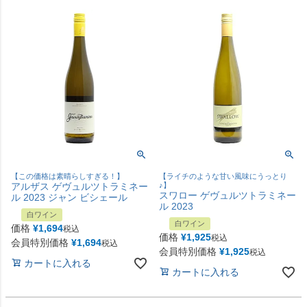
【この価格は素晴らしすぎる！】
【ライチのような甘い風味にうっとり
アルザス ゲヴュルツトラミネー
♪】
スワロー ゲヴュルツトラミネー
ル 2023 ジャン ビシェール
ル 2023
白ワイン
白ワイン
価格
¥
1,694
税込
価格
¥
1,925
税込
会員特別価格
¥
1,694
税込
会員特別価格
¥
1,925
税込
カートに入れる
カートに入れる