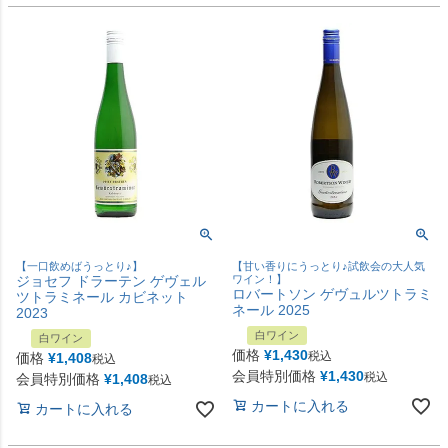
【一口飲めばうっとり♪】
【甘い香りにうっとり♪試飲会の大人気
ジョセフ ドラーテン ゲヴェル
ワイン！】
ロバートソン ゲヴュルツトラミ
ツトラミネール カビネット
ネール 2025
2023
白ワイン
白ワイン
価格
¥
1,430
税込
価格
¥
1,408
税込
会員特別価格
¥
1,430
税込
会員特別価格
¥
1,408
税込
カートに入れる
カートに入れる