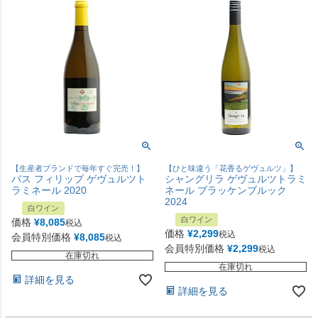
【生産者ブランドで毎年すぐ完売！】
【ひと味違う「花香るゲヴュルツ」】
バス フィリップ ゲヴュルツト
シャングリラ ゲヴュルツトラミ
ラミネール 2020
ネール ブラッケンブルック
2024
白ワイン
白ワイン
価格
¥
8,085
税込
価格
¥
2,299
税込
会員特別価格
¥
8,085
税込
会員特別価格
¥
2,299
税込
在庫切れ
在庫切れ
詳細を見る
詳細を見る