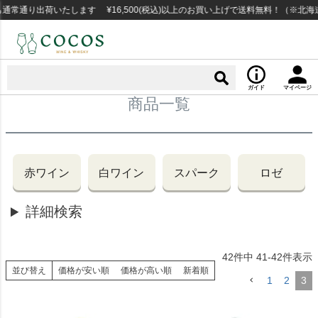
通常通り出荷いたします ¥16,500(税込)以上のお買い上げで送料無料！（※北
ガイド
マイページ
商品一覧
赤ワイン
白ワイン
スパーク
ロゼ
詳細検索
42
件中
41
-
42
件表示
並び替え
価格が安い順
価格が高い順
新着順
1
2
3