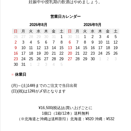
妊娠中や授乳期の飲酒はやめましょう。
営業日カレンダー
2026年8月
2026年9月
日
月
火
水
木
金
土
日
月
火
水
木
金
土
26
27
28
29
30
31
1
30
31
1
2
3
4
5
2
3
4
5
6
7
8
6
7
8
9
10
11
12
9
10
11
12
13
14
15
13
14
15
16
17
18
19
16
17
18
19
20
21
22
20
21
22
23
24
25
26
23
24
25
26
27
28
29
27
28
29
30
1
2
3
30
31
1
2
3
4
5
■
休業日
(月)～(土)14時までのご注文で当日出荷
(日)(祝)は12時が〆切となります
¥16,500(税込)お買い上げごとに
1個口（1箱/12本）送料無料
（※北海道と沖縄は送料割引）北海道：¥820 沖縄：¥532