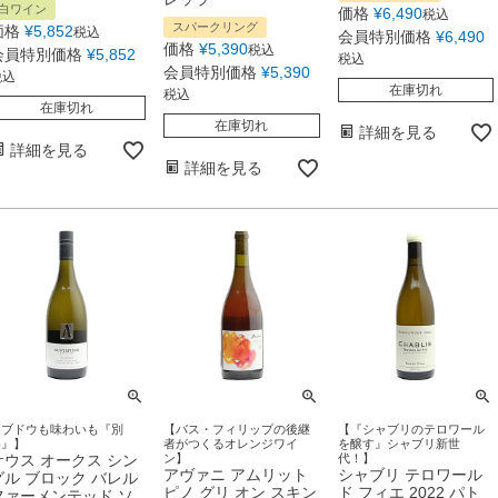
白ワイン
価格
¥
6,490
税込
スパークリング
価格
¥
5,852
税込
会員特別価格
¥
6,490
価格
¥
5,390
税込
会員特別価格
¥
5,852
税込
会員特別価格
¥
5,390
税込
在庫切れ
税込
在庫切れ
在庫切れ
詳細を見る
詳細を見る
詳細を見る
【ブドウも味わいも『別
【バス・フィリップの後継
【『シャブリのテロワール
格』】
者がつくるオレンジワイ
を醸す』シャブリ新世
サウス オークス シン
ン】
代！】
アヴァニ アムリット
シャブリ テロワール
グル ブロック バレル
ピノ グリ オン スキン
ド フィエ 2022 パト
ファーメンテッド ソ