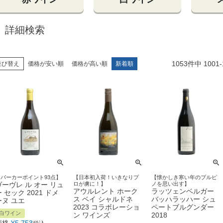
詳細検索
1053
件中
1001
-
並び替え
価格が安い順
価格が高い順
新着順
【パーカーポイント93点】
【日本初入荷！いきなりプ
【懐かしき寒い年のブルピ
ヴーヴレ ル オー リュ
ロが虜に！】
ノを思い出す】
アウルレント ホーク
ラッツェンベルガー
 セック 2021 ドメ
ス ベイ シャルドネ
バッハラッハー シュ
ーヌ ユエ
2023 コラボレーショ
ペートブルグンダー
白ワイン
ン ワインズ
2018