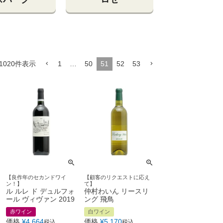
1020
件表示
1
…
50
51
52
53
【良作年のセカンドワイ
【顧客のリクエストに応え
ン！】
て】
ル ルレ ド デュルフォ
仲村わいん リースリ
ール ヴィヴァン 2019
ング 飛鳥
赤ワイン
白ワイン
価格
¥
4,664
価格
¥
5,170
税込
税込