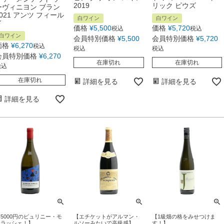
2019
リック ピウズ
ーヴィニヨン ブラン
2021 アンツ フィール
白ワイン
白ワイン
ド
価格
¥
5,500
価格
¥
5,720
税込
税込
白ワイン
会員特別価格
¥
5,500
会員特別価格
¥
5,720
価格
¥
6,270
税込
税込
税込
会員特別価格
¥
6,270
在庫切れ
在庫切れ
税込
在庫切れ
詳細を見る
詳細を見る
詳細を見る
5000円のピュリニー・モ
【エチケットがアルマン・
【1級畑の格をみせつけま
ンラッシェ！】
ルソーみたいで高級感】
す！】