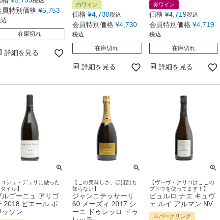
価格
¥
5,753
税込
白ワイン
赤ワイン
会員特別価格
¥
5,753
価格
¥
4,730
価格
¥
4,719
税込
税込
税込
会員特別価格
¥
4,730
会員特別価格
¥
4,719
在庫切れ
税込
税込
在庫切れ
在庫切れ
詳細を見る
詳細を見る
詳細を見る
【コシュ・デュリに倣った
【この美味しさ、ほぼ誰も
【ヴーヴ・クリコはここの
スタイル】
知らない】
ブドウを使ってます！】
ブルゴーニュ アリゴ
ジャンニテッサーリ
ビュルロ ナエ キュヴ
 2018 ピエール ボ
60 メーズィ 2017 シ
ェ ルイ アルマン NV
ワッソン
ーニ ドゥレッロ ドゥ
スパークリング
レッラ