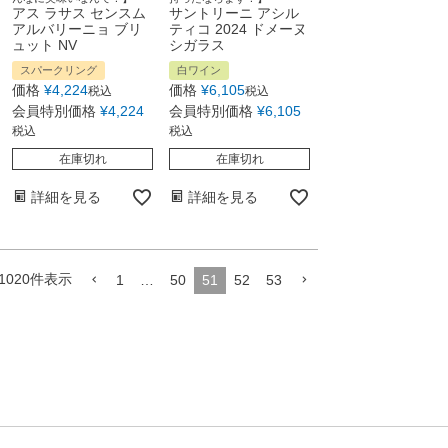
アス ラサス センスム
サントリーニ アシル
アルバリーニョ ブリ
ティコ 2024 ドメーヌ
ュット NV
シガラス
スパークリング
白ワイン
価格
¥
4,224
価格
¥
6,105
税込
税込
会員特別価格
¥
4,224
会員特別価格
¥
6,105
税込
税込
在庫切れ
在庫切れ
詳細を見る
詳細を見る
1020
件表示
1
…
50
51
52
53