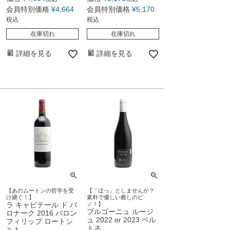
会員特別価格
¥
4,664
会員特別価格
¥
5,170
税込
税込
在庫切れ
在庫切れ
詳細を見る
詳細を見る
【あのムートンの哲学を受
【「ほっ」としませんか？
け継ぐ！】
素朴で優しい癒しのピ
ラ キャピテール ド バ
ノ！】
ブルゴーニュ ルージ
ロナーク 2016 バロン
ュ 2022 or 2023 ベル
フィリップ ロートシ
トネ
ルト