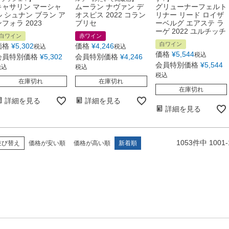
キャサリン マーシャ
ムーラン ナヴァン デ
グリューナーフェルト
ル シュナン ブラン ア
オスピス 2022 コラン
リナー リード ロイザ
ンフォラ 2023
ブリセ
ーベルグ エアステ ラ
ーゲ 2022 ユルチッチ
白ワイン
赤ワイン
白ワイン
価格
¥
5,302
価格
¥
4,246
税込
税込
価格
¥
5,544
税込
会員特別価格
¥
5,302
会員特別価格
¥
4,246
会員特別価格
¥
5,544
税込
税込
税込
在庫切れ
在庫切れ
在庫切れ
詳細を見る
詳細を見る
詳細を見る
1053
件中
1001
-
並び替え
価格が安い順
価格が高い順
新着順