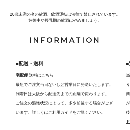
20歳未満の者の飲酒、飲酒運転は法律で禁止されています。
妊娠中や授乳期の飲酒はやめましょう。
INFORMATION
■配送・送料
宅配便
送料は
こちら
当
最短でご注文当日ないし翌営業日に発送いたします。
り
到着日は大阪から配送先までの距離で変わります。
商
ご注文の混雑状況によって、多少前後する場合がござ
が
います。詳しくは
ご利用ガイド
をご覧ください。
後
ド