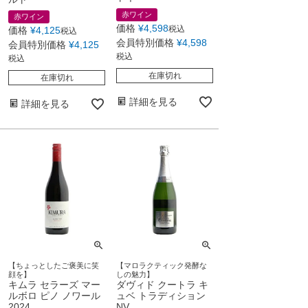
赤ワイン
赤ワイン
価格
¥
4,598
税込
価格
¥
4,125
税込
会員特別価格
¥
4,598
会員特別価格
¥
4,125
税込
税込
在庫切れ
在庫切れ
詳細を見る
詳細を見る
【ちょっとしたご褒美に笑
【マロラクティック発酵な
顔を】
しの魅力】
キムラ セラーズ マー
ダヴィド クートラ キ
ルボロ ピノ ノワール
ュベ トラディション
2024
NV