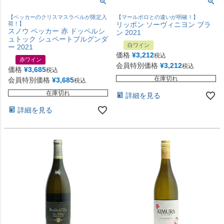
【ベッカーのクリスマスラベルが限定入
【マールボロとの違いが明確！】
荷！】
リッポン ソーヴィニヨン ブラ
スノウ ベッカー 赤 ドッペルシ
ン 2021
ュトック シュペートブルグンダ
白ワイン
ー 2021
価格
¥
3,212
税込
赤ワイン
会員特別価格
¥
3,212
税込
価格
¥
3,685
税込
在庫切れ
会員特別価格
¥
3,685
税込
在庫切れ
詳細を見る
詳細を見る