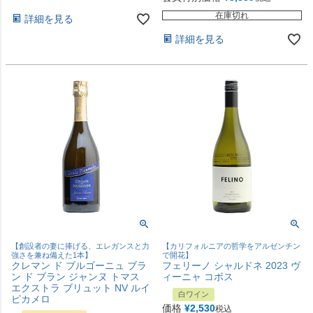
在庫切れ
詳細を見る
詳細を見る
【創設者の妻に捧げる、エレガンスと力
【カリフォルニアの哲学をアルゼンチン
強さを兼ね備えた1本】
で開花】
クレマン ド ブルゴーニュ ブラ
フェリーノ シャルドネ 2023 ヴ
ン ド ブラン ジャンヌ トマス
ィーニャ コボス
エクストラ ブリュット NV ルイ
白ワイン
ピカメロ
価格
¥
2,530
税込