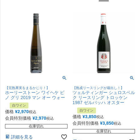
【完熟果実をまるかじり！】
【熟成リースリングが蔵出し！】
ホーリーストーン ワイヘケ ピ
ツェルティンガー シュロスベル
ノ グリ 2019 マン オー ウォー
ク リースリング トロッケン
1987 ゼルバッハ オスター
白ワイン
白ワイン
価格
¥
2,970
税込
価格
¥
3,850
税込
会員特別価格
¥
2,970
税込
会員特別価格
¥
3,850
税込
在庫切れ
在庫切れ
詳細を見る