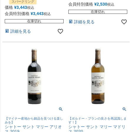
スパークリング
会員特別価格
¥
2,530
税込
価格
¥
3,443
税込
在庫切れ
会員特別価格
¥
3,443
税込
在庫切れ
詳細を見る
詳細を見る
【マイナー産地から銘品を見つける楽し
【ボルドー・ブランの良さを再認識しま
みを】
す！】
シャトー サント マリー アリオ
シャトー サント マリー マドリ
ス 2019
ス 2020