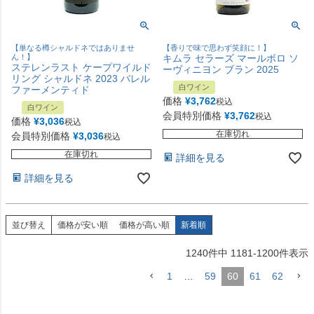
【単なる樽シャルドネではありませ
【香りで味で思わず笑顔に！】
ん！】
キムラ セラーズ マールボロ ソ
ステレンラスト ケープワイルド
ーヴィニヨン ブラン 2025
リング シャルドネ 2023 バレル
白ワイン
ファーメンティド
価格
¥
3,762
税込
白ワイン
会員特別価格
¥
3,762
税込
価格
¥
3,036
税込
在庫切れ
会員特別価格
¥
3,036
税込
在庫切れ
詳細を見る
詳細を見る
並び替え
価格が安い順
価格が高い順
新着順
1240
件中
1181
-
1200
件表示
1
…
59
60
61
62