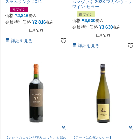
スラムダンク 2021
ムツヴァネ 2023 マカシヴィリ
ワイン セラー
赤ワイン
白ワイン
価格
¥
2,816
税込
価格
¥
3,630
税込
会員特別価格
¥
2,816
税込
会員特別価格
¥
3,630
税込
在庫切れ
在庫切れ
詳細を見る
詳細を見る
【男たちのロマンが産み出した、太陽の
【テーマは自然との共生】