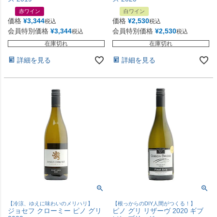
赤ワイン
白ワイン
価格
¥
3,344
価格
¥
2,530
税込
税込
会員特別価格
¥
3,344
会員特別価格
¥
2,530
税込
税込
在庫切れ
在庫切れ
詳細を見る
詳細を見る
【冷涼、ゆえに味わいのメリハリ】
【根っからのDIY人間がつくる！】
ジョセフ クローミー ピノ グリ
ピノ グリ リザーヴ 2020 ギブ