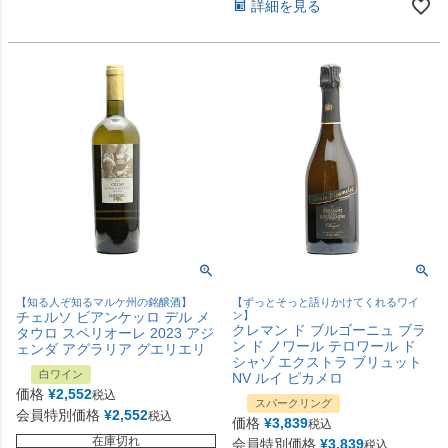
詳細を見る
【知る人ぞ知るマルケ州の銘醸酒】
【ずっとそっと語りかけてくれるワイ
チェルソ ビアンケッロ デル メ
ン】
クレマン ド ブルゴーニュ ブラ
タウロ スペリオーレ 2023 アジ
ン ド ノワール テロワール ド
ェンダ アグラリア グエリエリ
シャゾ エクストラ ブリュット
白ワイン
NV ルイ ピカメロ
価格
¥
2,552
税込
スパークリング
会員特別価格
¥
2,552
税込
価格
¥
3,839
税込
在庫切れ
会員特別価格
¥
3,839
税込