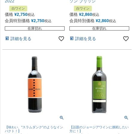
2022
ソン ブリッジ
白ワイン
白ワイン
価格
¥
2,750
価格
¥
2,860
税込
税込
会員特別価格
¥
2,750
会員特別価格
¥
2,860
税込
税込
在庫切れ
在庫切れ
詳細を見る
詳細を見る
【味わい、"スラムダンク”のようなイン
【話題のジョージアワインに挑戦したい
パクト！】
方に！】