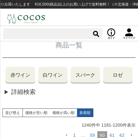
荷いたします ¥16,500(税込)以上のお買い上げで送料無料！（※北海道・沖縄
ガイド
マイページ
商品一覧
赤ワイン
白ワイン
スパーク
ロゼ
詳細検索
並び替え
価格が安い順
価格が高い順
新着順
1240
件中
1181
-
1200
件表示
1
…
59
60
61
62