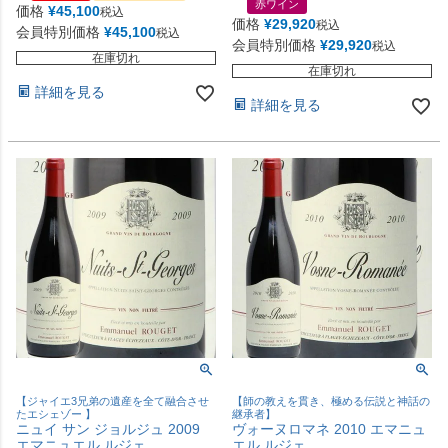
赤ワイン
価格
¥
45,100
税込
価格
¥
29,920
税込
会員特別価格
¥
45,100
税込
会員特別価格
¥
29,920
税込
在庫切れ
在庫切れ
詳細を見る
詳細を見る
【ジャイエ3兄弟の遺産を全て融合させ
【師の教えを貫き、極める伝説と神話の
たエシェゾー 】
継承者】
ニュイ サン ジョルジュ 2009
ヴォーヌロマネ 2010 エマニュ
エマニュエル ルジェ
エル ルジェ