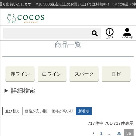
荷いたします ¥16,500(税込)以上のお買い上げで送料無料！（※北海道・沖縄
ガイド
マイページ
商品一覧
赤ワイン
白ワイン
スパーク
ロゼ
詳細検索
並び替え
価格が安い順
価格が高い順
新着順
717
件中
701
-
717
件表示
1
…
35
36