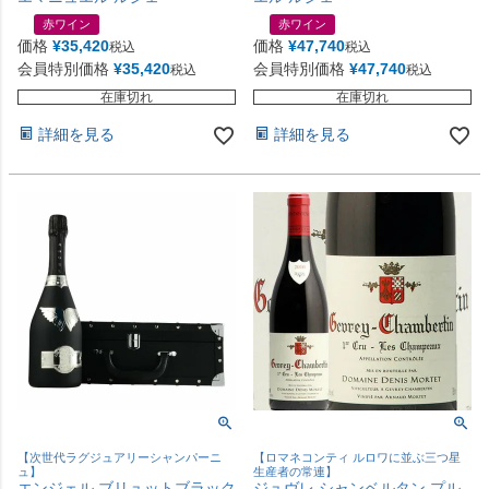
赤ワイン
赤ワイン
価格
¥
35,420
価格
¥
47,740
税込
税込
会員特別価格
¥
35,420
会員特別価格
¥
47,740
税込
税込
在庫切れ
在庫切れ
詳細を見る
詳細を見る
【次世代ラグジュアリーシャンパーニ
【ロマネコンティ ルロワに並ぶ三つ星
ュ】
生産者の常連】
エンジェル ブリュットブラック
ジュヴレ シャンベルタン プル