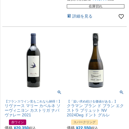
在庫切れ
詳細を見る
【フランスワイン党もこれなら納得！】
【「追い求め続ける価値がある」】
リヴァース マリー カベルネ ソ
クラマン ブラン ド ブラン エク
ーヴィニヨン カストリガ ナパ
ストラ ブリュット NV
ヴァレー 2021
2024Deg ドント グルレ
赤ワイン
スパークリング
価格
¥
20,350
価格
¥
22,550
税込
税込