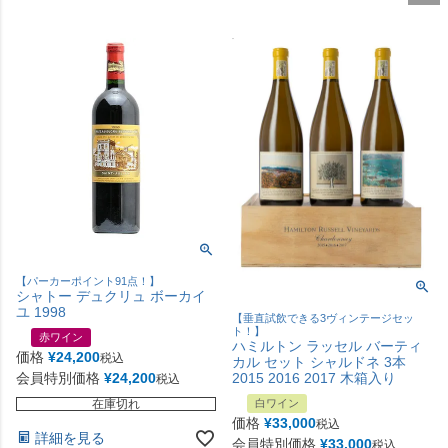
【パーカーポイント91点！】
シャトー デュクリュ ボーカイ
ユ 1998
【垂直試飲できる3ヴィンテージセッ
ト！】
赤ワイン
ハミルトン ラッセル バーティ
価格
¥
24,200
税込
カル セット シャルドネ 3本
会員特別価格
¥
24,200
2015 2016 2017 木箱入り
税込
在庫切れ
白ワイン
価格
¥
33,000
税込
詳細を見る
会員特別価格
¥
33,000
税込