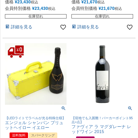
価格
¥
23,430
価格
¥
21,670
税込
税込
会員特別価格
¥
23,430
会員特別価格
¥
21,670
税込
税込
在庫切れ
在庫切れ
詳細を見る
詳細を見る
【LEDライトでラベルが光る特殊仕様】
【現地でも入困難！パーカーポイント95
エンジェル シャンパン ブリュ
点+点】
ファヴィア ラ マグダレーナ レ
ットヘイロー イエロー
ッドワイン 2015
送料無料
スパークリング