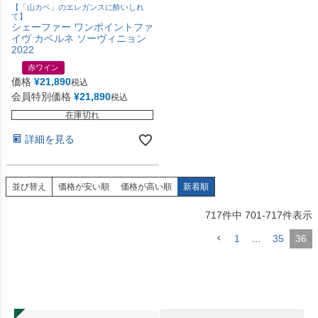
【「山カベ」のエレガンスに酔いしれ
て】
シェーファー ワンポイントファ
イヴ カベルネ ソーヴィニョン
2022
赤ワイン
価格
¥
21,890
税込
会員特別価格
¥
21,890
税込
在庫切れ
詳細を見る
並び替え
価格が安い順
価格が高い順
新着順
717
件中
701
-
717
件表示
1
…
35
36