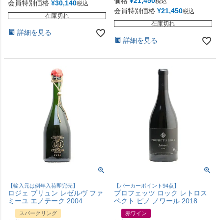
価格
¥
21,450
税込
会員特別価格
¥
30,140
税込
会員特別価格
¥
21,450
税込
在庫切れ
在庫切れ
詳細を見る
詳細を見る
【輸入元は例年入荷即完売】
【パーカーポイント94点】
ロジェ ブリュン レゼルヴ ファ
プロフェッツ ロック レトロス
ミーユ エノテーク 2004
ペクト ピノ ノワール 2018
スパークリング
赤ワイン