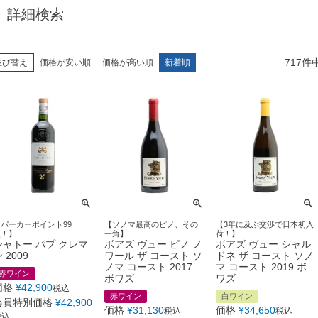
詳細検索
717
件
並び替え
価格が安い順
価格が高い順
新着順
【パーカーポイント99
【ソノマ最高のピノ、その
【3年に及ぶ交渉で日本初入
点！】
一角】
荷！】
シャトー パプ クレマ
ボアズ ヴュー ピノ ノ
ボアズ ヴュー シャル
 2009
ワール ザ コースト ソ
ドネ ザ コースト ソノ
ノマ コースト 2017
マ コースト 2019 ボ
赤ワイン
ボワズ
ワズ
価格
¥
42,900
税込
赤ワイン
白ワイン
会員特別価格
¥
42,900
価格
¥
31,130
価格
¥
34,650
税込
税込
税込