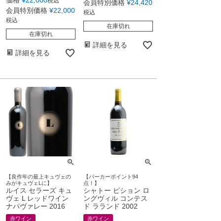
税込
会員特別価格
¥
24,420
会員特別価格
¥
22,000
税込
税込
在庫切れ
在庫切れ
詳細を見る
詳細を見る
【良作年の最上キュヴェの
【パーカーポイント94
みがキュヴェLに】
点！】
ルイス セラーズ キュ
シャトー ピション ロ
ヴェ L レッドワイン
ングヴィル コンテス
ナパヴァレー 2016
ド ラランド 2002
赤ワイン
赤ワイン