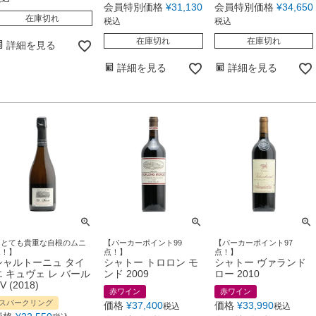
会員特別価格
¥
31,130
会員特別価格
¥
34,650
在庫切れ
税込
税込
在庫切れ
在庫切れ
詳細を見る
詳細を見る
詳細を見る
【とても貴重な自根のムニ
【パーカーポイント99
【パーカーポイント97
エ！】
点！】
点！】
シャルトーニュ タイ
シャトー トロロン モ
シャトー ヴァランド
エ キュヴェ レ バール
ンド 2009
ロー 2010
V (2018)
赤ワイン
赤ワイン
スパークリング
価格
¥
37,400
価格
¥
33,990
税込
税込