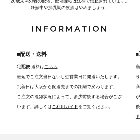
20歳未満の者の飲酒、飲酒運転は法律で禁止されています。
妊娠中や授乳期の飲酒はやめましょう。
INFORMATION
■配送・送料
宅配便
送料は
こちら
当
最短でご注文当日ないし翌営業日に発送いたします。
り
到着日は大阪から配送先までの距離で変わります。
商
ご注文の混雑状況によって、多少前後する場合がござ
が
います。詳しくは
ご利用ガイド
をご覧ください。
後
ド