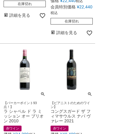
価格
¥
22,440
税込
在庫切れ
会員特別価格
¥
22,440
税込
詳細を見る
在庫切れ
詳細を見る
【パーカーポイント93
【ピアニストのためのワイ
点！】
ン】
ラ シャペル ド ラ ミ
コングスガード ザ フ
ッション オー ブリオ
ィマサウルス ナパ ヴ
ン 2010
ァレー 2021
赤ワイン
赤ワイン