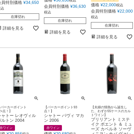
税込
会員特別価格
¥
34,650
価格
¥
22,000
税込
会員特別価格
¥
36,630
税込
会員特別価格
¥
22,000
税込
在庫切れ
税込
在庫切れ
在庫切れ
詳細を見る
詳細を見る
詳細を見る
【パーカーポイント
【パーカーポイント93
【夫婦の情熱から誕生し
2+点！】
点！】
た、わずか55ケースのカル
シャトー レオヴィル
シャトー パヴィ マカ
トワイン】
ブリリアント ミステ
バルトン 2004
ン 2006
イク ポエント ＆ ミュ
赤ワイン
赤ワイン
ーズ カベルネ ソーヴ
価格
¥
20,856
価格
¥
20,680
ィニヨン ナパ ヴァレ
税込
税込