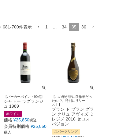
中
681
-
700
件表示
1
…
34
35
36
【パーカーポイント90点】
【この年が特に良作年だっ
シャトー ラグランジ
たので、特別にリリー
ス！】
ュ 1989
ブラン ド ブラン グラ
ン クリュ アヴィズ ミ
赤ワイン
レジメ 2016 セロス
価格
¥
25,850
税込
パジョン
会員特別価格
¥
25,850
スパークリング
税込