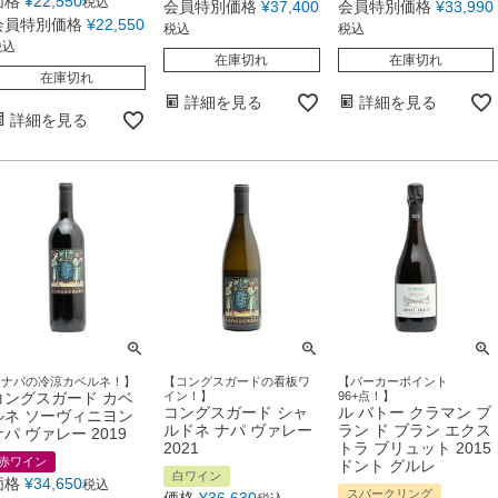
価格
¥
22,550
税込
会員特別価格
¥
37,400
会員特別価格
¥
33,990
会員特別価格
¥
22,550
税込
税込
税込
在庫切れ
在庫切れ
在庫切れ
詳細を見る
詳細を見る
詳細を見る
【ナパの冷涼カベルネ！】
【コングスガードの看板ワ
【パーカーポイント
コングスガード カベ
イン！】
96+点！】
コングスガード シャ
ル バトー クラマン ブ
ルネ ソーヴィニヨン
ルドネ ナパ ヴァレー
ラン ド ブラン エクス
ナパ ヴァレー 2019
2021
トラ ブリュット 2015
赤ワイン
ドント グルレ
白ワイン
価格
¥
34,650
税込
スパークリング
価格
¥
36,630