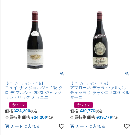
【パーカーポイント89点】
【パーカーポイント96点】
ニュイ サン ジョルジュ 1級 ク
アマローネ デッラ ヴァルポリ
ロ デ フルシュ 2023 ジャック
チェッラ クラッシコ 2009 ベル
フレデリック ミュニエ
ターニ
赤ワイン
赤ワイン
価格
¥
24,200
価格
¥
39,776
税込
税込
会員特別価格
¥
24,200
会員特別価格
¥
39,776
税込
税込
カートに入れる
カートに入れる