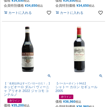
価格
¥
34,650
価格
¥
34,650
税込
税込
会員特別価格
¥
34,650
会員特別価格
¥
34,650
税込
税込
カートに入れる
カートに入れる
【「名前以外はすべてバローロだ！」】
【パーカーポイント94点】
ネッビオーロ ダルバ ヴィーニ
シャトー カロン セギュール
ャ アリオネ 2022 ジャコモ コ
2005
ンテルノ
赤ワイン
赤ワイン
価格
¥
36,960
税込
価格
¥
35,200
税込
会員特別価格
¥
36,960
税込