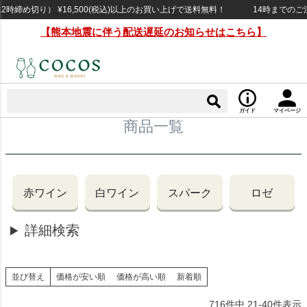
締め切り） ¥16,500(税込)以上のお買い上げで送料無料！
14時までのご注文
【熊本地震に伴う配送遅延のお知らせはこちら】
ガイド
マイページ
商品一覧
赤ワイン
白ワイン
スパーク
ロゼ
詳細検索
並び替え
価格が安い順
価格が高い順
新着順
716
件中
21
-
40
件表示