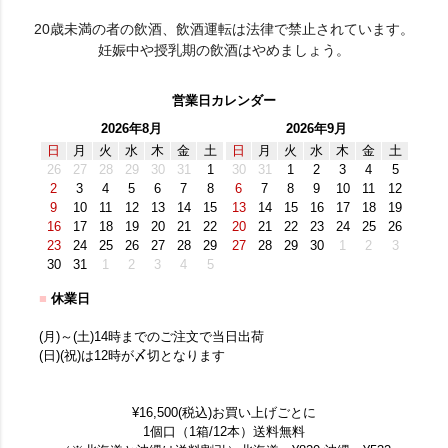
20歳未満の者の飲酒、飲酒運転は法律で禁止されています。
妊娠中や授乳期の飲酒はやめましょう。
営業日カレンダー
2026年8月
2026年9月
日
月
火
水
木
金
土
日
月
火
水
木
金
土
26
27
28
29
30
31
1
30
31
1
2
3
4
5
2
3
4
5
6
7
8
6
7
8
9
10
11
12
9
10
11
12
13
14
15
13
14
15
16
17
18
19
16
17
18
19
20
21
22
20
21
22
23
24
25
26
23
24
25
26
27
28
29
27
28
29
30
1
2
3
30
31
1
2
3
4
5
■
休業日
(月)～(土)14時までのご注文で当日出荷
(日)(祝)は12時が〆切となります
¥16,500(税込)お買い上げごとに
1個口（1箱/12本）送料無料