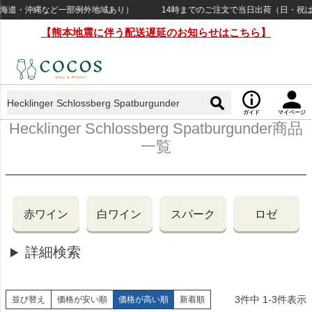
北海道・沖縄など一部例外地域あり）
14時までのご注文で当日出荷（日・祝は1
【熊本地震に伴う配送遅延のお知らせはこちら】
ガイド
マイページ
Hecklinger Schlossberg Spatburgunder商品
一覧
赤ワイン
白ワイン
スパーク
ロゼ
詳細検索
3
件中
1
-
3
件表示
並び替え
価格が安い順
価格が高い順
新着順