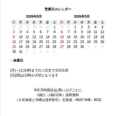
営業日カレンダー
2026年8月
2026年9月
日
月
火
水
木
金
土
日
月
火
水
木
金
土
26
27
28
29
30
31
1
30
31
1
2
3
4
5
2
3
4
5
6
7
8
6
7
8
9
10
11
12
9
10
11
12
13
14
15
13
14
15
16
17
18
19
16
17
18
19
20
21
22
20
21
22
23
24
25
26
23
24
25
26
27
28
29
27
28
29
30
1
2
3
30
31
1
2
3
4
5
■
休業日
(月)～(土)14時までのご注文で当日出荷
(日)(祝)は12時が〆切となります
¥16,500(税込)お買い上げごとに
1個口（1箱/12本）送料無料
（※北海道と沖縄は送料割引）北海道：¥820 沖縄：¥532