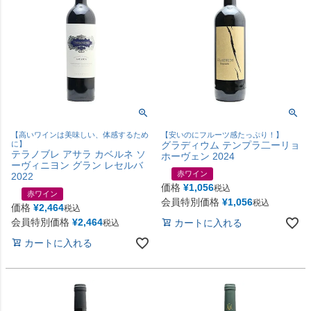
【高いワインは美味しい、体感するため
【安いのにフルーツ感たっぷり！】
に】
グラディウム テンプラ二ーリョ
テラノブレ アサラ カベルネ ソ
ホーヴェン 2024
ーヴィニヨン グラン レセルバ
赤ワイン
2022
価格
¥
1,056
税込
赤ワイン
会員特別価格
¥
1,056
税込
価格
¥
2,464
税込
会員特別価格
¥
2,464
カートに入れる
税込
カートに入れる