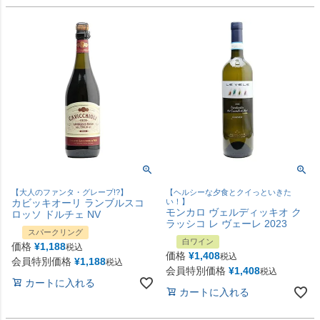
【大人のファンタ・グレープ!?】
【ヘルシーな夕食とクイっといきた
カビッキオーリ ランブルスコ
い！】
モンカロ ヴェルディッキオ ク
ロッソ ドルチェ NV
ラッシコ レ ヴェーレ 2023
スパークリング
白ワイン
価格
¥
1,188
税込
価格
¥
1,408
税込
会員特別価格
¥
1,188
税込
会員特別価格
¥
1,408
税込
カートに入れる
カートに入れる