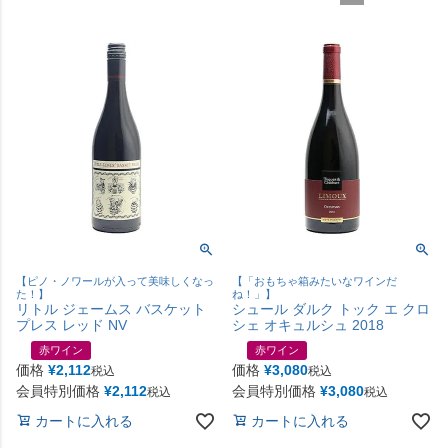
【ピノ・ノワールが入って美味しくなっ
【「おもちゃ箱みたいなワインだ
た！】
ね！」】
リトル ジェームス バスケット
シュール ダルク トック エ クロ
プレス レッド NV
シェ オキュルシュ 2018
赤ワイン
赤ワイン
価格
¥
2,112
価格
¥
3,080
税込
税込
会員特別価格
¥
2,112
会員特別価格
¥
3,080
税込
税込
カートに入れる
カートに入れる