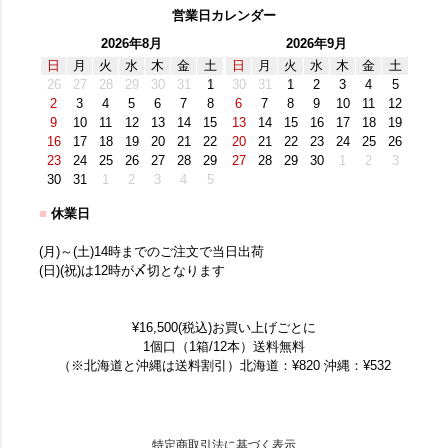
営業日カレンダー
2026年8月
2026年9月
日
月
火
水
木
金
土
日
月
火
水
木
金
土
26
27
28
29
30
31
1
30
31
1
2
3
4
5
2
3
4
5
6
7
8
6
7
8
9
10
11
12
9
10
11
12
13
14
15
13
14
15
16
17
18
19
16
17
18
19
20
21
22
20
21
22
23
24
25
26
23
24
25
26
27
28
29
27
28
29
30
1
2
3
30
31
1
2
3
4
5
■
休業日
(月)～(土)14時までのご注文で当日出荷
(日)(祝)は12時が〆切となります
¥16,500(税込)お買い上げごとに
1個口（1箱/12本）送料無料
（※北海道と沖縄は送料割引）北海道：¥820 沖縄：¥532
特定商取引法に基づく表示