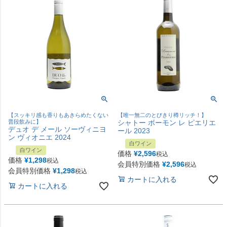
【スッキリ感も香りもあきらめたくない
【唯一無二のとびきり樽リッチ！】
普段飲みに】
シャトー ボーモン レ ピエリエ
デュオ デ メール ソーヴィニヨ
ール 2023
ン ヴィオニエ 2024
白ワイン
白ワイン
価格
¥
2,596
税込
価格
¥
1,298
税込
会員特別価格
¥
2,596
税込
会員特別価格
¥
1,298
税込
カートに入れる
カートに入れる