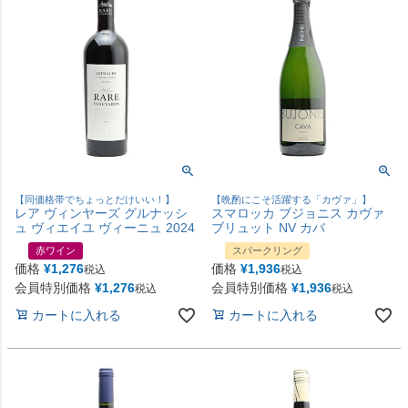
【同価格帯でちょっとだけいい！】
【晩酌にこそ活躍する「カヴァ」】
レア ヴィンヤーズ グルナッシ
スマロッカ ブジョニス カヴァ
ュ ヴィエイユ ヴィーニュ 2024
ブリュット NV カバ
赤ワイン
スパークリング
価格
¥
1,276
価格
¥
1,936
税込
税込
会員特別価格
¥
1,276
会員特別価格
¥
1,936
税込
税込
カートに入れる
カートに入れる