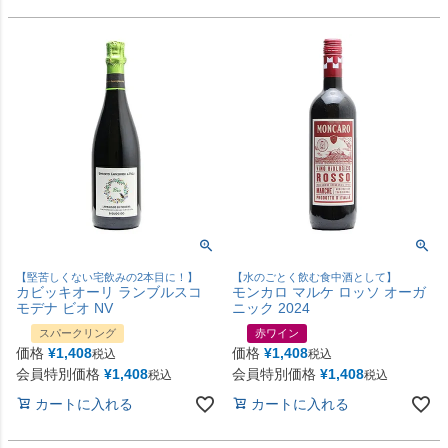
【堅苦しくない宅飲みの2本目に！】
【水のごとく飲む食中酒として】
カビッキオーリ ランブルスコ
モンカロ マルケ ロッソ オーガ
モデナ ビオ NV
ニック 2024
スパークリング
赤ワイン
価格
¥
1,408
価格
¥
1,408
税込
税込
会員特別価格
¥
1,408
会員特別価格
¥
1,408
税込
税込
カートに入れる
カートに入れる