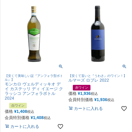
【安くて美味しい証『アンフォラ型ボト
【安くて旨いと『うわさ』のワイン！】
ル』】
ルマーズ ロブレ 2022
モンカロ ヴェルディッキオ デ
赤ワイン
イ カステッリ ディ イエージ ク
ラッシコ アンフォラボトル
価格
¥
1,936
税込
2024
会員特別価格
¥
1,936
税込
白ワイン
カートに入れる
価格
¥
1,408
税込
会員特別価格
¥
1,408
税込
カートに入れる