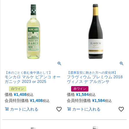
【水のごとく飲む食中酒として】
【濃厚旨安に飽きた方への変化球】
モンカロ マルケ ビアンコ オー
フラヴィウム プレミウム 2018
ガニック 2023 or 2025
ヴィノス デ アルガンサ
白ワイン
赤ワイン
価格
¥
1,408
価格
¥
1,584
税込
税込
会員特別価格
¥
1,408
会員特別価格
¥
1,584
税込
税込
カートに入れる
カートに入れる