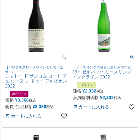
【パワフル系ローヌワインとしてド定
【リースリングの良さと親しみやすさ】
番！】
J&H ゼルバッハ リースリング
シャトー ド サンコム コート デ
インクライン 2022
ュ ローヌ レ ドゥー アルビオン
白ワイン
2022
価格
¥
2,332
税込
赤ワイン
会員特別価格
¥
2,332
税込
価格
¥
3,366
税込
会員特別価格
¥
3,366
カートに入れる
税込
カートに入れる