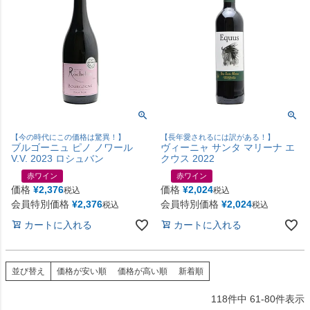
【今の時代にこの価格は驚異！】
【長年愛されるには訳がある！】
ブルゴーニュ ピノ ノワール
ヴィーニャ サンタ マリーナ エ
V.V. 2023 ロシュバン
クウス 2022
赤ワイン
赤ワイン
価格
¥
2,376
価格
¥
2,024
税込
税込
会員特別価格
¥
2,376
会員特別価格
¥
2,024
税込
税込
カートに入れる
カートに入れる
並び替え
価格が安い順
価格が高い順
新着順
118
件中
61
-
80
件表示