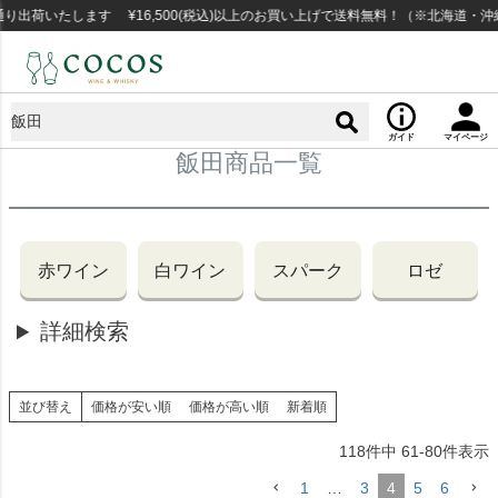
荷いたします ¥16,500(税込)以上のお買い上げで送料無料！（※北海道・沖縄
ガイド
マイページ
飯田商品一覧
赤ワイン
白ワイン
スパーク
ロゼ
詳細検索
並び替え
価格が安い順
価格が高い順
新着順
118
件中
61
-
80
件表示
1
…
3
4
5
6