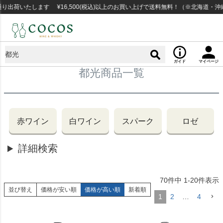
荷いたします ¥16,500(税込)以上のお買い上げで送料無料！（※北海道・沖縄
ガイド
マイページ
都光商品一覧
赤ワイン
白ワイン
スパーク
ロゼ
詳細検索
70
件中
1
-
20
件表示
並び替え
価格が安い順
価格が高い順
新着順
1
2
…
4