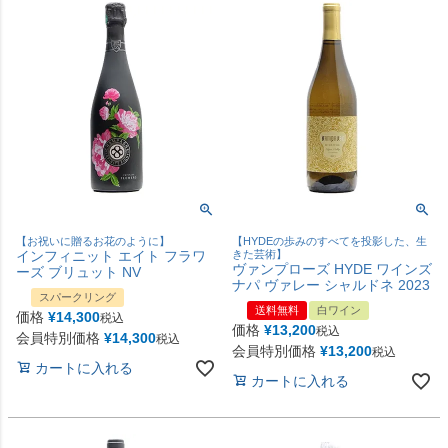
【お祝いに贈るお花のように】
【HYDEの歩みのすべてを投影した、生
インフィニット エイト フラワ
きた芸術】
ヴァンプローズ HYDE ワインズ
ーズ ブリュット NV
ナパ ヴァレー シャルドネ 2023
スパークリング
送料無料
白ワイン
価格
¥
14,300
税込
価格
¥
13,200
税込
会員特別価格
¥
14,300
税込
会員特別価格
¥
13,200
税込
カートに入れる
カートに入れる