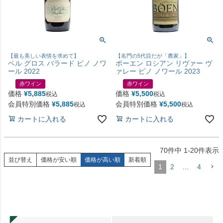
【最も美しい表情を求めて】
【名門の5代目だが「農家」】
ベル グロス バラード ピノ ノワ
ボーエン ロシアン リヴァー ヴ
ール 2022
ァレー ピノ ノワール 2023
赤ワイン
赤ワイン
価格
¥
5,885
価格
¥
5,500
税込
税込
会員特別価格
¥
5,885
会員特別価格
¥
5,500
税込
税込
カートに入れる
カートに入れる
70
件中
1
-
20
件表示
並び替え
価格が安い順
価格が高い順
新着順
1
2
…
4