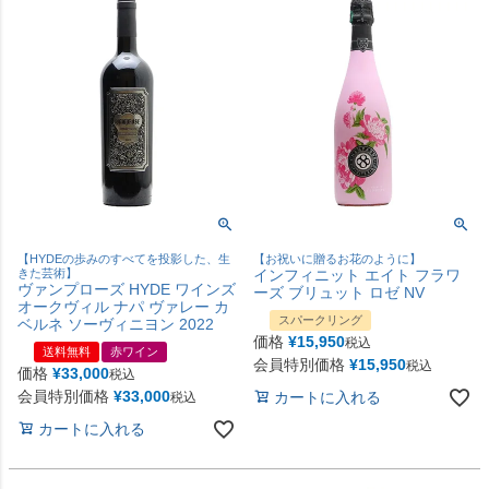
【HYDEの歩みのすべてを投影した、生
【お祝いに贈るお花のように】
きた芸術】
インフィニット エイト フラワ
ヴァンプローズ HYDE ワインズ
ーズ ブリュット ロゼ NV
オークヴィル ナパ ヴァレー カ
スパークリング
ベルネ ソーヴィニヨン 2022
価格
¥
15,950
税込
送料無料
赤ワイン
会員特別価格
¥
15,950
税込
価格
¥
33,000
税込
会員特別価格
¥
33,000
カートに入れる
税込
カートに入れる