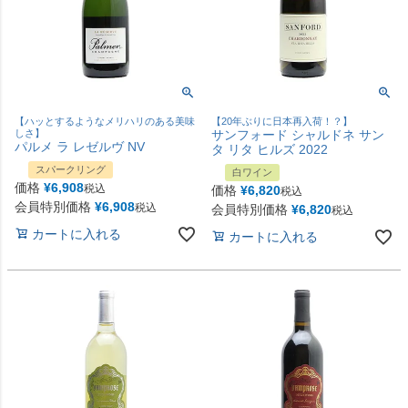
【ハッとするようなメリハリのある美味
【20年ぶりに日本再入荷！？】
しさ】
サンフォード シャルドネ サン
パルメ ラ レゼルヴ NV
タ リタ ヒルズ 2022
スパークリング
白ワイン
価格
¥
6,908
税込
価格
¥
6,820
税込
会員特別価格
¥
6,908
税込
会員特別価格
¥
6,820
税込
カートに入れる
カートに入れる