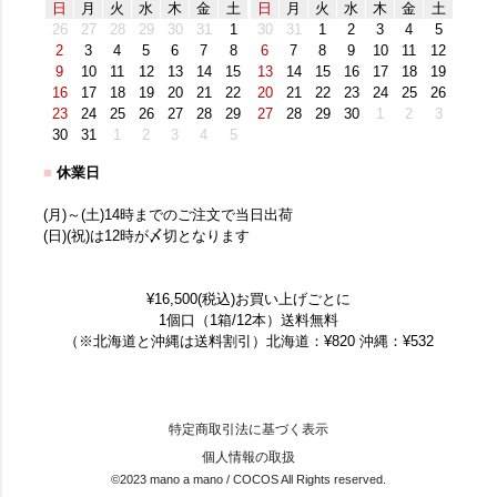
日
月
火
水
木
金
土
日
月
火
水
木
金
土
26
27
28
29
30
31
1
30
31
1
2
3
4
5
2
3
4
5
6
7
8
6
7
8
9
10
11
12
9
10
11
12
13
14
15
13
14
15
16
17
18
19
16
17
18
19
20
21
22
20
21
22
23
24
25
26
23
24
25
26
27
28
29
27
28
29
30
1
2
3
30
31
1
2
3
4
5
■
休業日
(月)～(土)14時までのご注文で当日出荷
(日)(祝)は12時が〆切となります
¥16,500(税込)お買い上げごとに
1個口（1箱/12本）送料無料
（※北海道と沖縄は送料割引）北海道：¥820 沖縄：¥532
特定商取引法に基づく表示
個人情報の取扱
©2023 mano a mano / COCOS All Rights reserved.