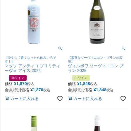
【冷やして青くなったら飲みごろで
【素直なソーヴィニヨン・ブランの表
す！】
現】
マッソ アンティコ プリミティ
ヴィルボワ ソーヴィニヨン ブ
ーヴォ アイス 2024
ラン 2025
赤ワイン
白ワイン
価格
¥
1,870
価格
¥
1,848
税込
税込
会員特別価格
¥
1,870
会員特別価格
¥
1,848
税込
税込
カートに入れる
カートに入れる