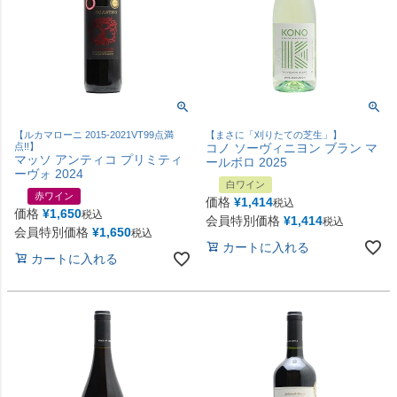
【ルカマローニ 2015-2021VT99点満
【まさに「刈りたての芝生」】
点!!】
コノ ソーヴィニヨン ブラン マ
マッソ アンティコ プリミティ
ールボロ 2025
ーヴォ 2024
白ワイン
赤ワイン
価格
¥
1,414
税込
価格
¥
1,650
税込
会員特別価格
¥
1,414
税込
会員特別価格
¥
1,650
税込
カートに入れる
カートに入れる