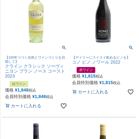
【100年つづく自然とワインづくりを目
【デイリーにスイスイ飲めるピノを】
指して】
コノ ピノ ノワール 2022
クライン クラシック ソーヴィ
赤ワイン
ニヨン ブラン ノース コースト
2023
価格
¥
1,815
税込
会員特別価格
¥
1,815
税込
白ワイン
価格
¥
1,848
税込
カートに入れる
会員特別価格
¥
1,848
税込
カートに入れる