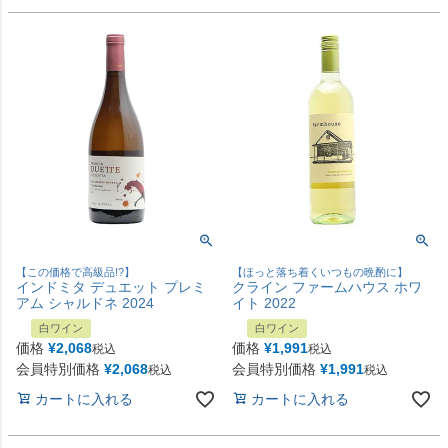
【この価格で高級品!?】
【ほっと落ち着くいつもの晩酌に】
インドミタ デュエット プレミ
クライン ファームハウス ホワ
アム シャルドネ 2024
イト 2022
白ワイン
白ワイン
価格
¥
2,068
価格
¥
1,991
税込
税込
会員特別価格
¥
2,068
会員特別価格
¥
1,991
税込
税込
カートに入れる
カートに入れる