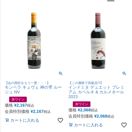
【あの熱狂をもう一度・・・】
【この価格で高級品!?】
モンペラ キュヴェ 神の雫 ルー
インドミタ デュエット プレミ
ジュ NV
アム カベルネ & カルメネール
2023
赤ワイン
赤ワイン
価格
¥
2,167
税込
価格
¥
2,068
税込
会員特別価格
¥
2,167
税込
会員特別価格
¥
2,068
税込
カートに入れる
カートに入れる