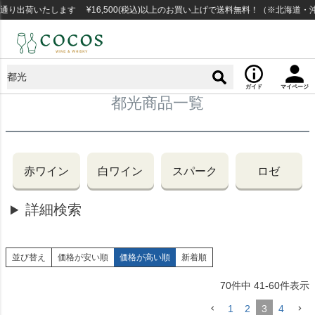
出荷いたします ¥16,500(税込)以上のお買い上げで送料無料！（※北海道・沖
ガイド
マイページ
都光商品一覧
赤ワイン
白ワイン
スパーク
ロゼ
詳細検索
並び替え
価格が安い順
価格が高い順
新着順
70
件中
41
-
60
件表示
1
2
3
4