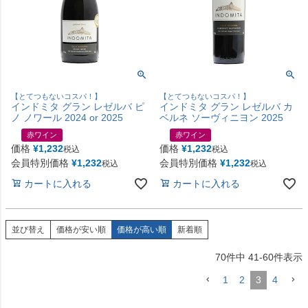
【とてつもないコスパ！】
【とてつもないコスパ！】
インドミタ グラン レゼルバ ピ
インドミタ グラン レゼルバ カ
ノ ノワール 2024 or 2025
ベルネ ソーヴィニヨン 2025
赤ワイン
赤ワイン
価格
¥
1,232
価格
¥
1,232
税込
税込
会員特別価格
¥
1,232
会員特別価格
¥
1,232
税込
税込
カートに入れる
カートに入れる
並び替え
価格が安い順
価格が高い順
新着順
70
件中
41
-
60
件表示
1
2
3
4