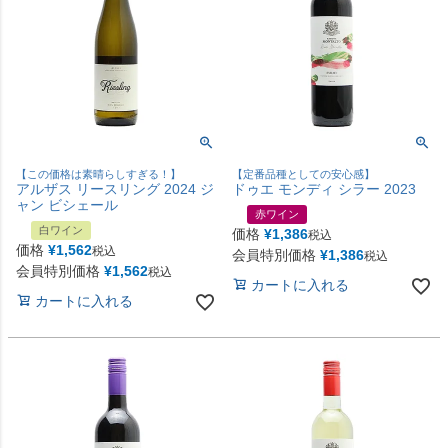
【この価格は素晴らしすぎる！】
【定番品種としての安心感】
アルザス リースリング 2024 ジ
ドゥエ モンディ シラー 2023
ャン ビシェール
赤ワイン
白ワイン
価格
¥
1,386
税込
価格
¥
1,562
税込
会員特別価格
¥
1,386
税込
会員特別価格
¥
1,562
税込
カートに入れる
カートに入れる