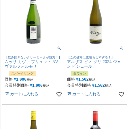
【飲み飽きないクリーミーさが魅力！】
【この価格は素晴らしすぎる！】
ムッサ カヴァ ブリュット NV
アルザス ピノ グリ 2024 ジャ
ヴァルフォルモサ
ン ビシェール
スパークリング
白ワイン
価格
¥
1,606
価格
¥
1,562
税込
税込
会員特別価格
¥
1,606
会員特別価格
¥
1,562
税込
税込
カートに入れる
カートに入れる