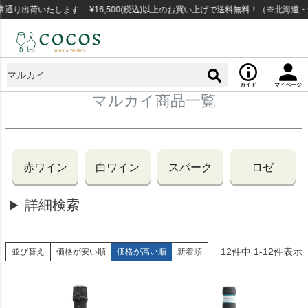
り出荷いたします ¥16,500(税込)以上のお買い上げで送料無料！（※北海道・
ガイド
マイページ
マルカイ商品一覧
赤ワイン
白ワイン
スパーク
ロゼ
詳細検索
12
件中
1
-
12
件表示
並び替え
価格が安い順
価格が高い順
新着順