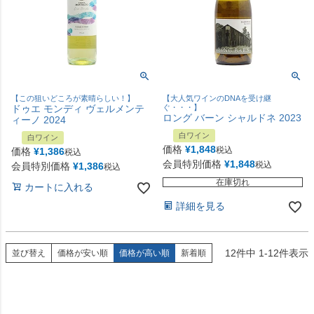
【この狙いどころが素晴らしい！】
【大人気ワインのDNAを受け継
ドゥエ モンディ ヴェルメンテ
ぐ・・・】
ロング バーン シャルドネ 2023
ィーノ 2024
白ワイン
白ワイン
価格
¥
1,848
税込
価格
¥
1,386
税込
会員特別価格
¥
1,848
税込
会員特別価格
¥
1,386
税込
在庫切れ
カートに入れる
詳細を見る
12
件中
1
-
12
件表示
並び替え
価格が安い順
価格が高い順
新着順