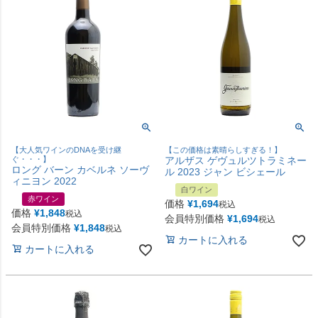
【大人気ワインのDNAを受け継
【この価格は素晴らしすぎる！】
ぐ・・・】
アルザス ゲヴュルツトラミネー
ロング バーン カベルネ ソーヴ
ル 2023 ジャン ビシェール
ィニヨン 2022
白ワイン
赤ワイン
価格
¥
1,694
税込
価格
¥
1,848
税込
会員特別価格
¥
1,694
税込
会員特別価格
¥
1,848
税込
カートに入れる
カートに入れる