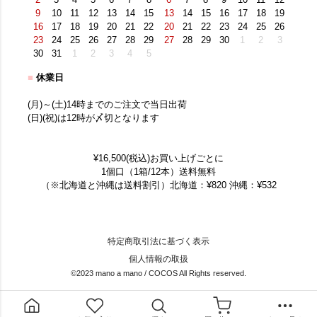
2
3
4
5
6
7
8
6
7
8
9
10
11
12
9
10
11
12
13
14
15
13
14
15
16
17
18
19
16
17
18
19
20
21
22
20
21
22
23
24
25
26
23
24
25
26
27
28
29
27
28
29
30
1
2
3
30
31
1
2
3
4
5
■
休業日
(月)～(土)14時までのご注文で当日出荷
(日)(祝)は12時が〆切となります
¥16,500(税込)お買い上げごとに
1個口（1箱/12本）送料無料
（※北海道と沖縄は送料割引）北海道：¥820 沖縄：¥532
特定商取引法に基づく表示
個人情報の取扱
©2023 mano a mano / COCOS All Rights reserved.