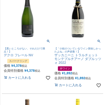
【悪いところがない、それだけで満
【「小枝のついているワイン美味しかっ
点！】
たよね」の声多数！】
デクロ フレール NV
ザッカニーニ トラルチェット
モンテプルチアーノ ダブルッツ
スパークリング
ォ 2022
価格
¥
4,378
税込
赤ワイン
会員特別価格
¥
4,378
税込
価格
¥
1,892
税込
カートに入れる
会員特別価格
¥
1,892
税込
カートに入れる