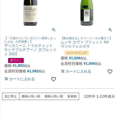
【「小枝のついているワイン美味しかっ
【飲み飽きないクリーミーさが魅力！】
たよね」の声多数！】
ムッサ カヴァ ブリュット NV
ザッカニーニ トラルチェット
ヴァルフォルモサ
モンテプルチアーノ ダブルッツ
スパークリング
ォ 2022
価格
¥
1,606
税込
赤ワイン
会員特別価格
¥
1,606
税込
価格
¥
1,892
税込
会員特別価格
¥
1,892
カートに入れる
税込
カートに入れる
12
件中
1
-
12
件表示
並び替え
価格が安い順
価格が高い順
新着順