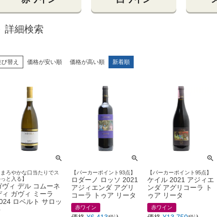
詳細検索
並び替え
価格が安い順
価格が高い順
新着順
【まろやかな口当たりでス
【パーカーポイント93点】
【パーカーポイント95点】
ルっと入る】
ロダーノ ロッソ 2021
ケイル 2021 アジィエ
ガヴィ デル コムーネ
アジィエンダ アグリ
ンダ アグリコーラ ト
ディ ガヴィ ミーラ
コーラ トゥア リータ
ゥア リータ
2024 ロベルト サロッ
赤ワイン
赤ワイン
ト