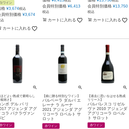
価格
¥
6,413
価格
¥
13,750
税込
税込
白ワイン
会員特別価格
¥
6,413
会員特別価格
¥
13,750
価格
¥
3,674
税込
税込
税込
会員特別価格
¥
3,674
カートに入れる
カートに入れる
税込
カートに入れる
【ほどよい熟成で素晴らし
【娘に贈る特別なワイン】
【過去に思いをはせる熟成
い複雑さ】
バルベーラ ダルバ エ
リリース】
カンポ デル パ リ
バルバレスコ リゼル
レーナ ラ ルーナ
2017 アジェンダ アグ
ヴァ 2010 アジェンダ
2021 アジェンダ アグ
リコラ パクラヴァン
アグリコーラ ロベル
リコーラ ロベルト サ
パピ
ト サロット
ロット
赤ワイン
赤ワイン
赤ワイン