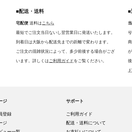
■配送・送料
宅配便
送料は
こちら
当
最短でご注文当日ないし翌営業日に発送いたします。
り
到着日は大阪から配送先までの距離で変わります。
商
ご注文の混雑状況によって、多少前後する場合がござ
が
います。詳しくは
ご利用ガイド
をご覧ください。
後
ド
ージ
サポート
員登録
ご利用ガイド
ージ
配送・送料について
ビュー一覧
お支払いについて