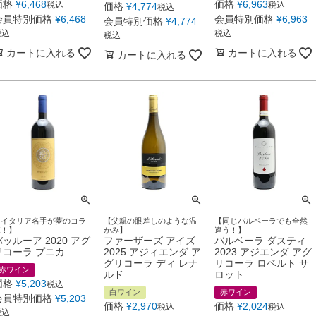
価格
¥
6,468
価格
¥
6,963
税込
税込
価格
¥
4,774
税込
会員特別価格
¥
6,468
会員特別価格
¥
6,963
会員特別価格
¥
4,774
税込
税込
税込
カートに入れる
カートに入れる
カートに入れる
【イタリア名手が夢のコラ
【父親の眼差しのような温
【同じバルベーラでも全然
ボ！】
かみ】
違う！】
バッルーア 2020 アグ
ファーザーズ アイズ
バルベーラ ダスティ
リコーラ プニカ
2025 アジィエンダ ア
2023 アジエンダ アグ
グリコーラ ディ レナ
リコーラ ロベルト サ
赤ワイン
ルド
ロット
価格
¥
5,203
税込
白ワイン
赤ワイン
会員特別価格
¥
5,203
価格
¥
2,970
価格
¥
2,024
税込
税込
税込