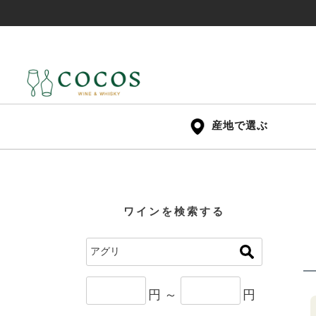
産地で選ぶ
ワインを検索する
円 ～
円