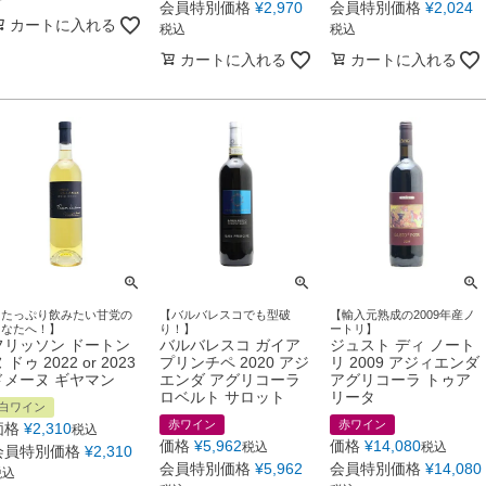
会員特別価格
¥
2,970
会員特別価格
¥
2,024
カートに入れる
税込
税込
カートに入れる
カートに入れる
【たっぷり飲みたい甘党の
【バルバレスコでも型破
【輸入元熟成の2009年産ノ
あなたへ！】
り！】
ートリ】
フリッソン ドートン
バルバレスコ ガイア
ジュスト ディ ノート
 ドゥ 2022 or 2023
プリンチペ 2020 アジ
リ 2009 アジィエンダ
ドメーヌ ギヤマン
エンダ アグリコーラ
アグリコーラ トゥア
ロベルト サロット
リータ
白ワイン
赤ワイン
赤ワイン
価格
¥
2,310
税込
価格
¥
5,962
価格
¥
14,080
税込
税込
会員特別価格
¥
2,310
会員特別価格
¥
5,962
会員特別価格
¥
14,080
税込