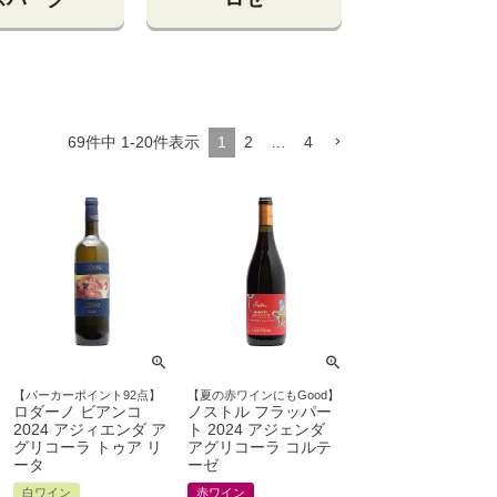
69
件中
1
-
20
件表示
1
2
…
4
【パーカーポイント92点】
【夏の赤ワインにもGood】
ロダーノ ビアンコ
ノストル フラッパー
2024 アジィエンダ ア
ト 2024 アジェンダ
グリコーラ トゥア リ
アグリコーラ コルテ
ータ
ーゼ
白ワイン
赤ワイン