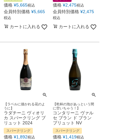
価格
¥
5,665
価格
¥
2,475
税込
税込
会員特別価格
¥
5,665
会員特別価格
¥
2,475
税込
税込
カートに入れる
カートに入れる
【ラベルに描かれる花のよ
【乾杯の泡があっという間
うに】
に空いちゃう！】
ラダチーニ ヴィオリ
コンタリーニ ヴァル
カ スパークリング ブ
セ ブラン ド ブラン
リュット 2024
ブリュット NV
スパークリング
スパークリング
価格
¥
1,892
価格
¥
1,419
税込
税込