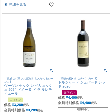
詳細を見る
【絶妙なバランス感だからあらゆるシー
【渋味の穏やかなナパ・カベ!?】
ンに】
トルシャード シェパード レッ
ヴーヴレ セック レ ペリュッシ
ド 2020
ュ 2024 ドメーヌ ド ラ ルレテ
赤ワイン
ィエール
価格
¥
4,400
税込
白ワイン
会員特別価格
¥
4,400
税込
価格
¥
3,289
税込
在庫切れ
会員特別価格
¥
3,289
税込