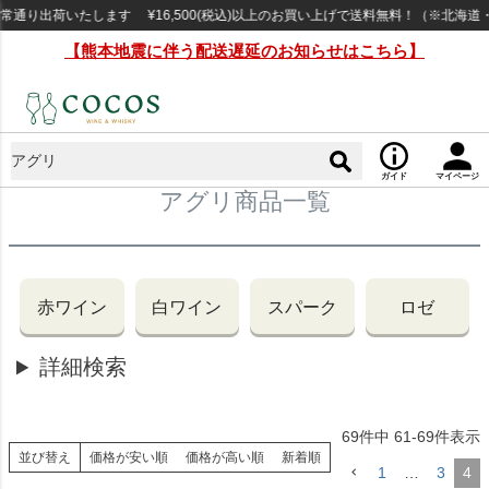
通り出荷いたします ¥16,500(税込)以上のお買い上げで送料無料！（※北海道
【熊本地震に伴う配送遅延のお知らせはこちら】
ガイド
マイページ
アグリ商品一覧
赤ワイン
白ワイン
スパーク
ロゼ
詳細検索
69
件中
61
-
69
件表示
並び替え
価格が安い順
価格が高い順
新着順
1
…
3
4