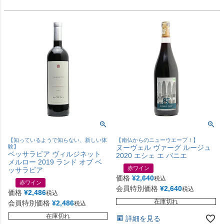
【知っているようで知らない、新しい体
【南仏からのニューウエーブ！】
験】
ヌーヴェル ヴァーグ ルージュ
ベッサラビア ヴィルジネット
2020 エシェ エ バニエ
メルロー 2019 ランド オブ ベ
赤ワイン
ッサラビア
価格
¥
2,640
税込
赤ワイン
会員特別価格
¥
2,640
税込
価格
¥
2,486
税込
在庫切れ
会員特別価格
¥
2,486
税込
在庫切れ
詳細を見る