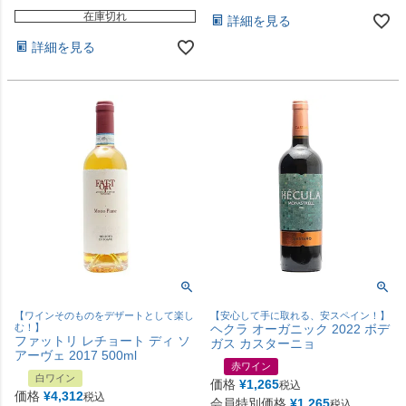
在庫切れ
詳細を見る
詳細を見る
【ワインそのものをデザートとして楽し
【安心して手に取れる、安スペイン！】
む！】
ヘクラ オーガニック 2022 ボデ
ファットリ レチョート ディ ソ
ガス カスターニョ
アーヴェ 2017 500ml
赤ワイン
白ワイン
価格
¥
1,265
税込
価格
¥
4,312
税込
会員特別価格
¥
1,265
税込