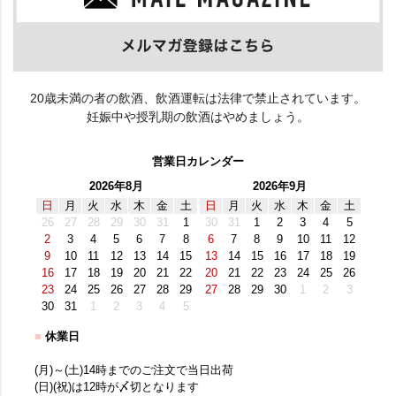
20歳未満の者の飲酒、飲酒運転は法律で禁止されています。
妊娠中や授乳期の飲酒はやめましょう。
営業日カレンダー
2026年8月
2026年9月
日
月
火
水
木
金
土
日
月
火
水
木
金
土
26
27
28
29
30
31
1
30
31
1
2
3
4
5
2
3
4
5
6
7
8
6
7
8
9
10
11
12
9
10
11
12
13
14
15
13
14
15
16
17
18
19
16
17
18
19
20
21
22
20
21
22
23
24
25
26
23
24
25
26
27
28
29
27
28
29
30
1
2
3
30
31
1
2
3
4
5
■
休業日
(月)～(土)14時までのご注文で当日出荷
(日)(祝)は12時が〆切となります