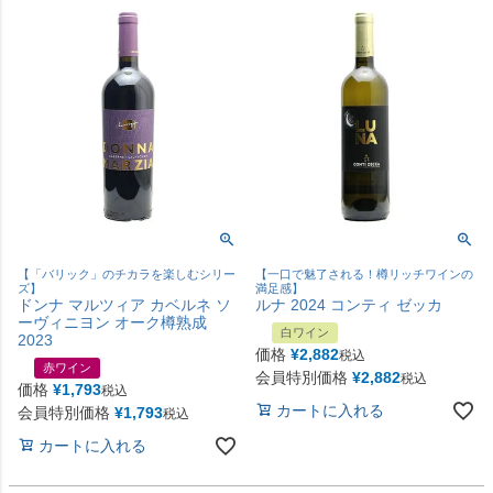
【「バリック」のチカラを楽しむシリー
【一口で魅了される！樽リッチワインの
ズ】
満足感】
ドンナ マルツィア カベルネ ソ
ルナ 2024 コンティ ゼッカ
ーヴィニヨン オーク樽熟成
白ワイン
2023
価格
¥
2,882
税込
赤ワイン
会員特別価格
¥
2,882
税込
価格
¥
1,793
税込
カートに入れる
会員特別価格
¥
1,793
税込
カートに入れる