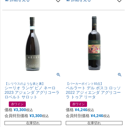
【シリウスのような表と裏】
【パーカーポイント93点】
シーリオ ランゲ ピノ ネーロ
ペルラート デル ボスコ ロッソ
2023 アジェンダ アグリコーラ
2022 アジィエンダ アグリコー
ロベルト サロット
ラ トゥア リータ
赤ワイン
赤ワイン
価格
¥
3,300
価格
¥
4,246
税込
税込
会員特別価格
¥
3,300
会員特別価格
¥
4,246
税込
税込
在庫切れ
在庫切れ