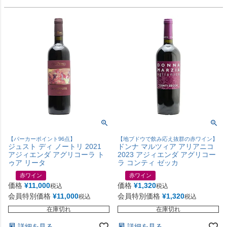
【パーカーポイント96点】
【地ブドウで飲み応え抜群の赤ワイン】
ジュスト ディ ノートリ 2021
ドンナ マルツィア アリアニコ
アジィエンダ アグリコーラ ト
2023 アジィエンダ アグリコー
ゥア リータ
ラ コンティ ゼッカ
赤ワイン
赤ワイン
価格
¥
11,000
価格
¥
1,320
税込
税込
会員特別価格
¥
11,000
会員特別価格
¥
1,320
税込
税込
在庫切れ
在庫切れ
詳細を見る
詳細を見る