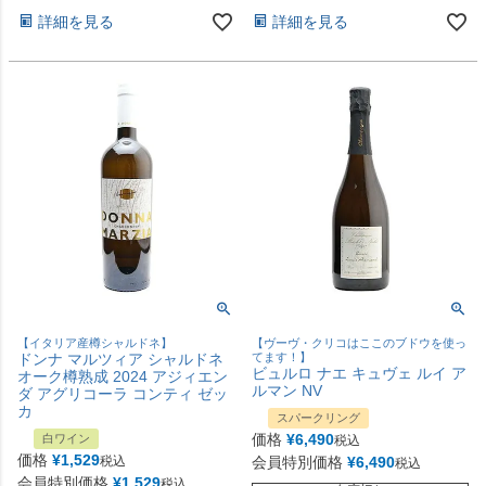
詳細を見る
詳細を見る
【イタリア産樽シャルドネ】
【ヴーヴ・クリコはここのブドウを使っ
ドンナ マルツィア シャルドネ
てます！】
ビュルロ ナエ キュヴェ ルイ ア
オーク樽熟成 2024 アジィエン
ルマン NV
ダ アグリコーラ コンティ ゼッ
カ
スパークリング
価格
¥
6,490
白ワイン
税込
価格
¥
1,529
税込
会員特別価格
¥
6,490
税込
会員特別価格
¥
1,529
税込