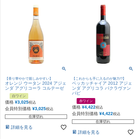
【香り華やかで親しみやすい】
【これからも手に入るのが魅力!?】
オレンジ ウータン 2024 アジェ
ベッカッチャイア 2012 アジェ
ンダ アグリコーラ コルテーゼ
ンダ アグリコラ パクラヴァン
パピ
白ワイン
赤ワイン
価格
¥
3,025
税込
価格
¥
4,422
税込
会員特別価格
¥
3,025
税込
会員特別価格
¥
4,422
税込
在庫切れ
在庫切れ
詳細を見る
詳細を見る