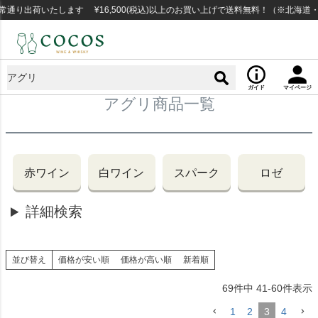
り出荷いたします ¥16,500(税込)以上のお買い上げで送料無料！（※北海道・沖
ガイド
マイページ
アグリ商品一覧
赤ワイン
白ワイン
スパーク
ロゼ
詳細検索
並び替え
価格が安い順
価格が高い順
新着順
69
件中
41
-
60
件表示
1
2
3
4