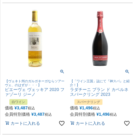
【ヴェネト州のガルガネーガならソアー
【「ワイン王国」誌にて『神スパ』と紹
ヴェ、のはずが・・・】
介！】
ピエーヴェ ヴェッキア 2020 フ
ラダチーニ ブラン ド カベルネ
ァゾーリ ジーノ
スパークリング 2023
白ワイン
スパークリング
価格
¥
3,487
価格
¥
1,496
税込
税込
会員特別価格
¥
3,487
会員特別価格
¥
1,496
税込
税込
カートに入れる
カートに入れる