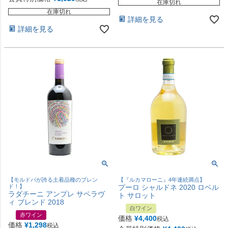
在庫切れ
在庫切れ
詳細を見る
詳細を見る
【モルドバが誇る土着品種のブレン
【『ルカマローニ』4年連続満点】
ド！】
プーロ シャルドネ 2020 ロベル
ラダチーニ アンプレ サペラヴ
ト サロット
ィ ブレンド 2018
白ワイン
赤ワイン
価格
¥
4,400
税込
価格
¥
1,298
税込