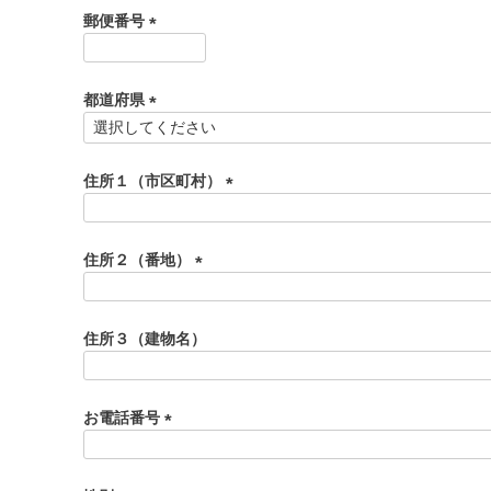
須
郵便番号
)
(
必
須
都道府県
)
(
必
須
住所１（市区町村）
)
(
必
須
住所２（番地）
)
(
必
須
住所３（建物名）
)
お電話番号
(
必