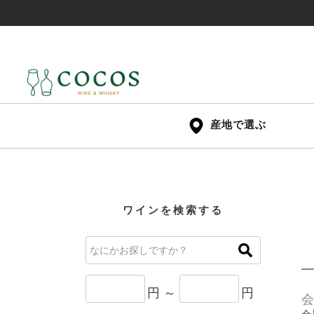
産地で選ぶ
ワインを検索する
円 ～
円
会
会