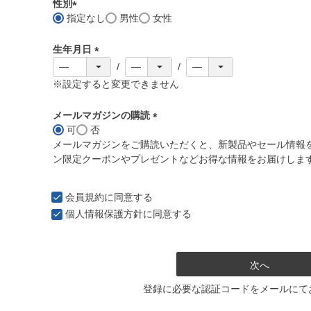
須
性別
)
指定なし
男性
女性
(
必
生年月日
須
)
(
必
※設定すると変更できません
須
)
メールマガジンの購読
可
否
(
メールマガジンをご購読いただくと、新製品やセール情報
必
ン限定クーポンやプレゼントなどお得な情報をお届けしま
須
)
会員規約
に同意する
個人情報保護方針
に同意する
次へ
登録に必要な認証コードをメールにて