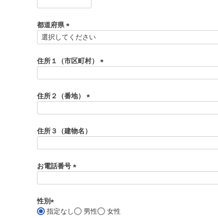
(
必
須
都道府県
)
(
必
須
住所１（市区町村）
)
(
必
須
住所２（番地）
)
(
必
須
住所３（建物名）
)
お電話番号
(
必
須
性別
)
指定なし
男性
女性
(