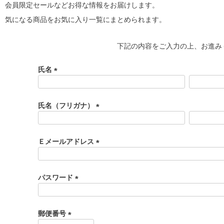
会員限定セールなどお得な情報をお届けします。
気になる商品をお気に入り一覧にまとめられます。
下記の内容をご入力の上、お進み
氏名
(
必
須
氏名（フリガナ）
)
(
必
須
Ｅメールアドレス
)
(
必
須
パスワード
)
(
必
須
郵便番号
)