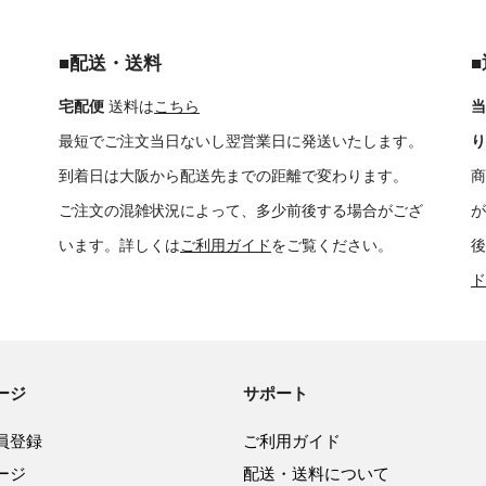
■配送・送料
宅配便
送料は
こちら
当
最短でご注文当日ないし翌営業日に発送いたします。
り
到着日は大阪から配送先までの距離で変わります。
商
ご注文の混雑状況によって、多少前後する場合がござ
が
います。詳しくは
ご利用ガイド
をご覧ください。
後
ド
ージ
サポート
員登録
ご利用ガイド
ージ
配送・送料について