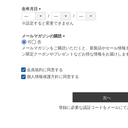
必
生年月日
須
)
(
必
※設定すると変更できません
須
)
メールマガジンの購読
可
否
(
メールマガジンをご購読いただくと、新製品やセール情報
必
ン限定クーポンやプレゼントなどお得な情報をお届けしま
須
)
会員規約
に同意する
個人情報保護方針
に同意する
次へ
登録に必要な認証コードをメールにて