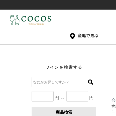
産地で選ぶ
ワインを検索する
円 ～
円
会
会
商品検索