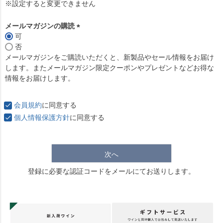
必
※設定すると変更できません
須
)
メールマガジンの購読
可
(
否
必
メールマガジンをご購読いただくと、新製品やセール情報をお届け
須
します。またメールマガジン限定クーポンやプレゼントなどお得な
)
情報をお届けします。
会員規約
に同意する
個人情報保護方針
に同意する
次へ
登録に必要な認証コードをメールにてお送りします。