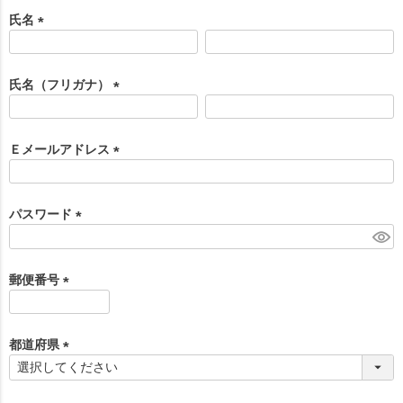
氏名
(
必
須
氏名（フリガナ）
)
(
必
須
Ｅメールアドレス
)
(
必
須
パスワード
)
(
必
須
郵便番号
)
(
必
須
都道府県
)
(
必