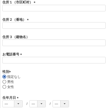
須
住所１（市区町村）
)
(
必
須
住所２（番地）
)
(
必
須
住所３（建物名）
)
お電話番号
(
必
須
性別
)
指定なし
(
男性
必
女性
須
)
生年月日
(