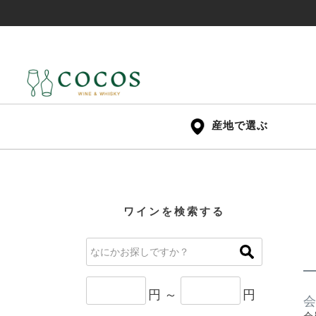
産地で選ぶ
ワインを検索する
円 ～
円
会
会