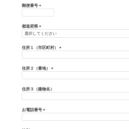
須
郵便番号
)
(
必
須
都道府県
)
(
必
須
住所１（市区町村）
)
(
必
須
住所２（番地）
)
(
必
須
住所３（建物名）
)
お電話番号
(
必