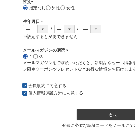
須
性別
)
指定なし
男性
女性
(
必
生年月日
須
)
(
必
※設定すると変更できません
須
)
メールマガジンの購読
可
否
(
メールマガジンをご購読いただくと、新製品やセール情報
必
ン限定クーポンやプレゼントなどお得な情報をお届けしま
須
)
会員規約
に同意する
個人情報保護方針
に同意する
次へ
登録に必要な認証コードをメールにて