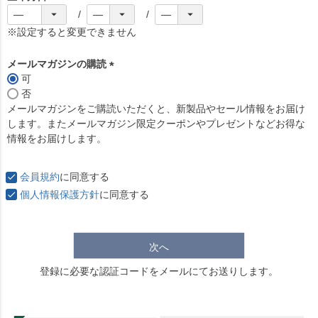
(
必
※設定すると変更できません
須
)
メールマガジンの購読
可
(
否
必
メールマガジンをご購読いただくと、新製品やセール情報をお届け
須
します。またメールマガジン限定クーポンやプレゼントなどお得な
)
情報をお届けします。
会員規約
に同意する
個人情報保護方針
に同意する
次へ
登録に必要な認証コードをメールにてお送りします。