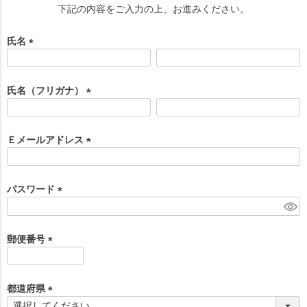
下記の内容をご入力の上、お進みください。
氏名
(
必
須
氏名（フリガナ）
)
(
必
須
Ｅメールアドレス
)
(
必
須
パスワード
)
(
必
須
郵便番号
)
(
必
須
都道府県
)
(