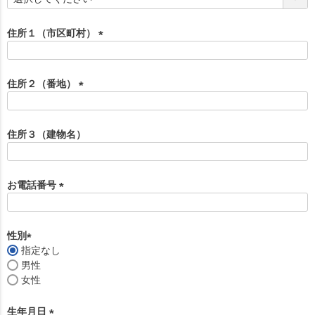
必
須
住所１（市区町村）
)
(
必
須
住所２（番地）
)
(
必
須
住所３（建物名）
)
お電話番号
(
必
須
性別
)
指定なし
(
男性
必
女性
須
)
生年月日