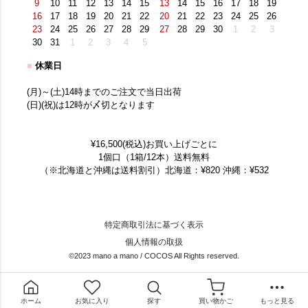
9
10
11
12
13
14
15
13
14
15
16
17
18
19
16
17
18
19
20
21
22
20
21
22
23
24
25
26
23
24
25
26
27
28
29
27
28
29
30
1
2
3
30
31
1
2
3
4
5
■
休業日
(月)～(土)14時までのご注文で当日出荷
(日)(祝)は12時が〆切となります
¥16,500(税込)お買い上げごとに
1個口（1箱/12本）送料無料
（※北海道と沖縄は送料割引）北海道：¥820 沖縄：¥532
特定商取引法に基づく表示
個人情報の取扱
©2023 mano a mano / COCOS All Rights reserved.
ホーム
お気に入り
探す
買い物かご
もっと見る