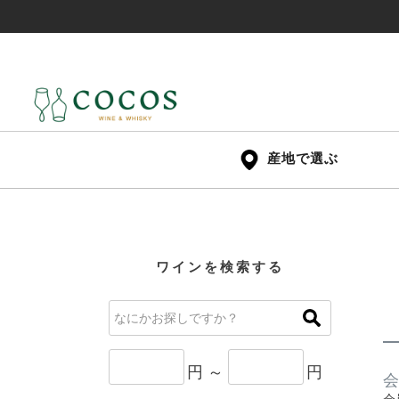
産地で選ぶ
ワインを検索する
円 ～
円
会
会