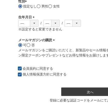
須
性別
)
指定なし
男性
女性
(
必
生年月日
須
)
(
必
※設定すると変更できません
須
)
メールマガジンの購読
可
否
(
メールマガジンをご購読いただくと、新製品やセール情報
必
ン限定クーポンやプレゼントなどお得な情報をお届けしま
須
)
会員規約
に同意する
個人情報保護方針
に同意する
次へ
登録に必要な認証コードをメールにて