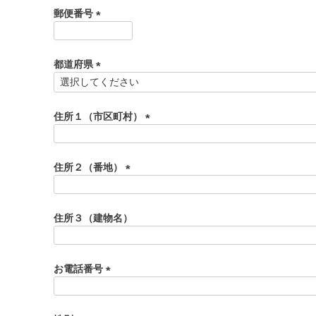
須
郵便番号
)
(
必
須
都道府県
)
(
必
須
住所１（市区町村）
)
(
必
須
住所２（番地）
)
(
必
須
住所３（建物名）
)
お電話番号
(
必