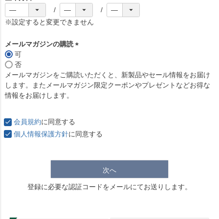
(
必
※設定すると変更できません
須
)
メールマガジンの購読
可
(
否
必
メールマガジンをご購読いただくと、新製品やセール情報をお届け
須
します。またメールマガジン限定クーポンやプレゼントなどお得な
)
情報をお届けします。
会員規約
に同意する
個人情報保護方針
に同意する
次へ
登録に必要な認証コードをメールにてお送りします。