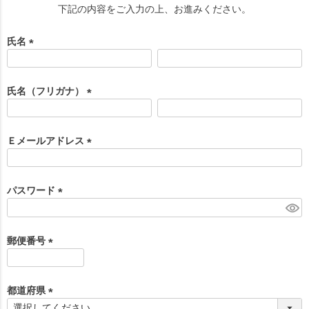
下記の内容をご入力の上、お進みください。
氏名
(
必
須
氏名（フリガナ）
)
(
必
須
Ｅメールアドレス
)
(
必
須
パスワード
)
(
必
須
郵便番号
)
(
必
須
都道府県
)
(