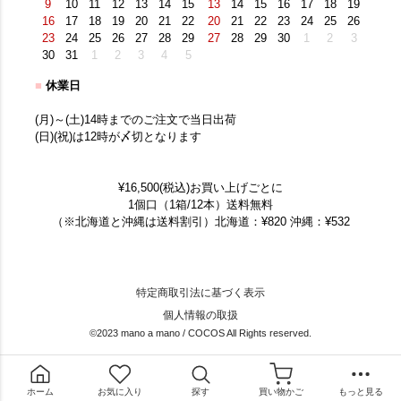
9
10
11
12
13
14
15
13
14
15
16
17
18
19
16
17
18
19
20
21
22
20
21
22
23
24
25
26
23
24
25
26
27
28
29
27
28
29
30
1
2
3
30
31
1
2
3
4
5
■
休業日
(月)～(土)14時までのご注文で当日出荷
(日)(祝)は12時が〆切となります
¥16,500(税込)お買い上げごとに
1個口（1箱/12本）送料無料
（※北海道と沖縄は送料割引）北海道：¥820 沖縄：¥532
特定商取引法に基づく表示
個人情報の取扱
©2023 mano a mano / COCOS All Rights reserved.
ホーム
お気に入り
探す
買い物かご
もっと見る