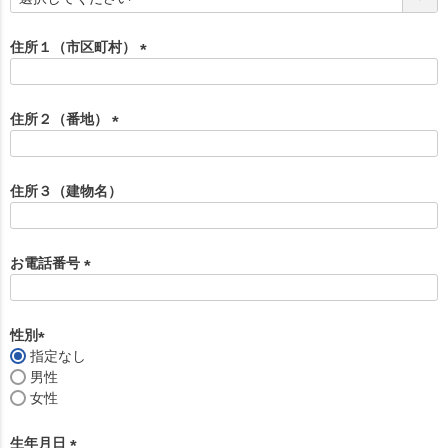
必
須
住所１（市区町村）
)
(
必
須
住所２（番地）
)
(
必
須
住所３（建物名）
)
お電話番号
(
必
須
性別
)
指定なし
(
男性
必
女性
須
)
生年月日