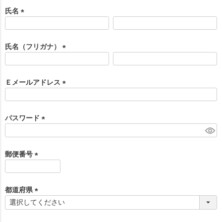
氏名
(
必
須
氏名（フリガナ）
)
(
必
須
Ｅメールアドレス
)
(
必
須
パスワード
)
(
必
須
郵便番号
)
(
必
須
都道府県
)
(
必