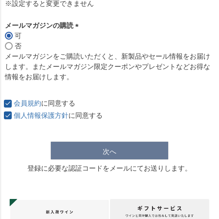
必
※設定すると変更できません
須
)
メールマガジンの購読
可
(
否
必
メールマガジンをご購読いただくと、新製品やセール情報をお届け
須
します。またメールマガジン限定クーポンやプレゼントなどお得な
)
情報をお届けします。
会員規約
に同意する
個人情報保護方針
に同意する
次へ
登録に必要な認証コードをメールにてお送りします。