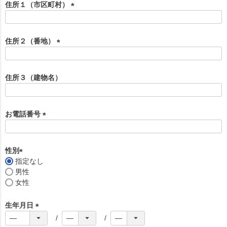
須
住所１（市区町村）
)
(
必
須
住所２（番地）
)
(
必
須
住所３（建物名）
)
お電話番号
(
必
須
性別
)
指定なし
(
男性
必
女性
須
)
生年月日
(