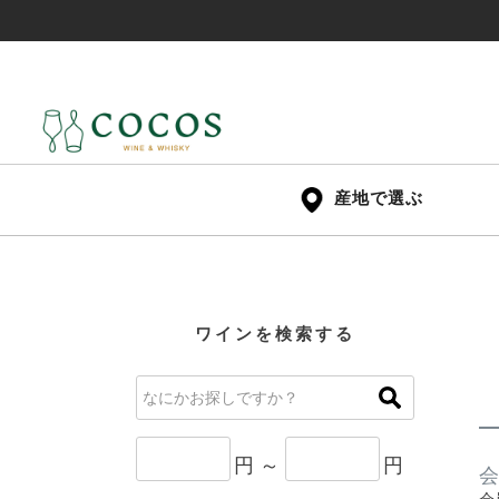
産地で選ぶ
ワインを検索する
円 ～
円
会
会