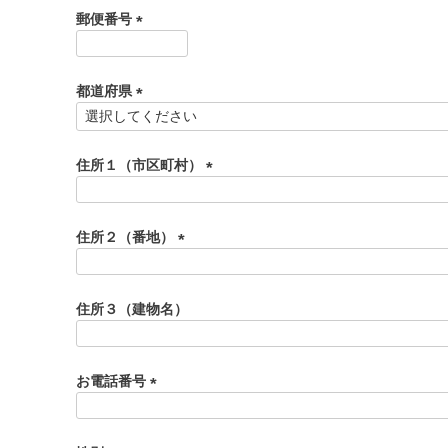
須
郵便番号
)
(
必
須
都道府県
)
(
必
須
住所１（市区町村）
)
(
必
須
住所２（番地）
)
(
必
須
住所３（建物名）
)
お電話番号
(
必