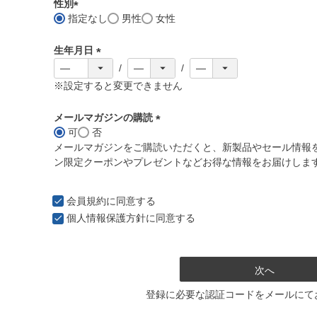
須
性別
)
指定なし
男性
女性
(
必
生年月日
須
)
(
必
※設定すると変更できません
須
)
メールマガジンの購読
可
否
(
メールマガジンをご購読いただくと、新製品やセール情報
必
ン限定クーポンやプレゼントなどお得な情報をお届けしま
須
)
会員規約
に同意する
個人情報保護方針
に同意する
次へ
登録に必要な認証コードをメールにて