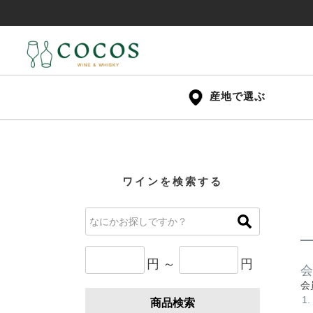
産地で選ぶ
ワインを検索する
円 ～
円
会
会
商品検索