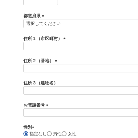
(
必
須
都道府県
)
(
必
須
住所１（市区町村）
)
(
必
須
住所２（番地）
)
(
必
須
住所３（建物名）
)
お電話番号
(
必
須
性別
)
指定なし
男性
女性
(