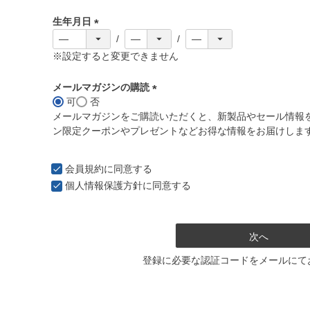
必
生年月日
須
)
(
必
※設定すると変更できません
須
)
メールマガジンの購読
可
否
(
メールマガジンをご購読いただくと、新製品やセール情報
必
ン限定クーポンやプレゼントなどお得な情報をお届けしま
須
)
会員規約
に同意する
個人情報保護方針
に同意する
次へ
登録に必要な認証コードをメールにて