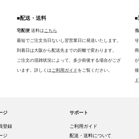
■配送・送料
宅配便
送料は
こちら
当
最短でご注文当日ないし翌営業日に発送いたします。
り
到着日は大阪から配送先までの距離で変わります。
商
ご注文の混雑状況によって、多少前後する場合がござ
が
います。詳しくは
ご利用ガイド
をご覧ください。
後
ド
ージ
サポート
員登録
ご利用ガイド
ージ
配送・送料について