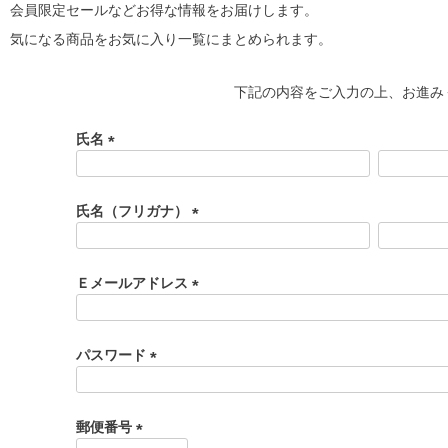
会員限定セールなどお得な情報をお届けします。
気になる商品をお気に入り一覧にまとめられます。
下記の内容をご入力の上、お進み
氏名
(
必
須
氏名（フリガナ）
)
(
必
須
Ｅメールアドレス
)
(
必
須
パスワード
)
(
必
須
郵便番号
)