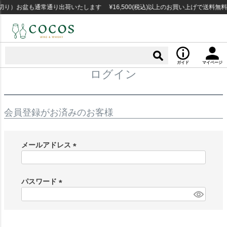
切り）お盆も通常通り出荷いたします ¥16,500(税込)以上のお買い上げで送料無
ガイド
マイページ
ログイン
会員登録がお済みのお客様
メールアドレス
(
必
須
パスワード
)
(
必
須
)