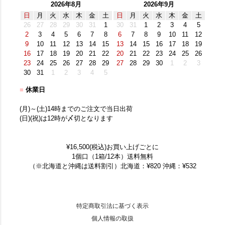
2026年8月
2026年9月
日
月
火
水
木
金
土
日
月
火
水
木
金
土
26
27
28
29
30
31
1
30
31
1
2
3
4
5
2
3
4
5
6
7
8
6
7
8
9
10
11
12
9
10
11
12
13
14
15
13
14
15
16
17
18
19
16
17
18
19
20
21
22
20
21
22
23
24
25
26
23
24
25
26
27
28
29
27
28
29
30
1
2
3
30
31
1
2
3
4
5
■
休業日
(月)～(土)14時までのご注文で当日出荷
(日)(祝)は12時が〆切となります
¥16,500(税込)お買い上げごとに
1個口（1箱/12本）送料無料
（※北海道と沖縄は送料割引）北海道：¥820 沖縄：¥532
特定商取引法に基づく表示
個人情報の取扱