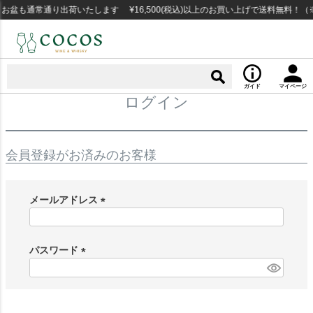
お盆も通常通り出荷いたします ¥16,500(税込)以上のお買い上げで送料無料！
ガイド
マイページ
ログイン
会員登録がお済みのお客様
メールアドレス
(
必
須
パスワード
)
(
必
須
)