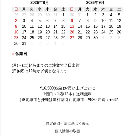
2026年8月
2026年9月
日
月
火
水
木
金
土
日
月
火
水
木
金
土
26
27
28
29
30
31
1
30
31
1
2
3
4
5
2
3
4
5
6
7
8
6
7
8
9
10
11
12
9
10
11
12
13
14
15
13
14
15
16
17
18
19
16
17
18
19
20
21
22
20
21
22
23
24
25
26
23
24
25
26
27
28
29
27
28
29
30
1
2
3
30
31
1
2
3
4
5
■
休業日
(月)～(土)14時までのご注文で当日出荷
(日)(祝)は12時が〆切となります
¥16,500(税込)お買い上げごとに
1個口（1箱/12本）送料無料
（※北海道と沖縄は送料割引）北海道：¥820 沖縄：¥532
特定商取引法に基づく表示
個人情報の取扱