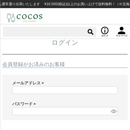
通常通り出荷いたします ¥16,500(税込)以上のお買い上げで送料無料！（※北
ガイド
マイページ
ログイン
会員登録がお済みのお客様
メールアドレス
(
必
須
パスワード
)
(
必
須
)