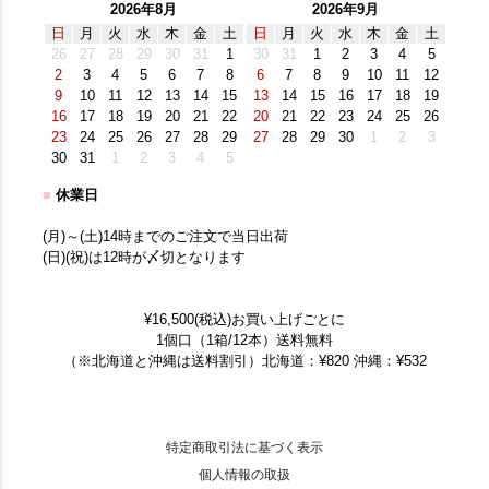
2026年8月
2026年9月
日
月
火
水
木
金
土
日
月
火
水
木
金
土
26
27
28
29
30
31
1
30
31
1
2
3
4
5
2
3
4
5
6
7
8
6
7
8
9
10
11
12
9
10
11
12
13
14
15
13
14
15
16
17
18
19
16
17
18
19
20
21
22
20
21
22
23
24
25
26
23
24
25
26
27
28
29
27
28
29
30
1
2
3
30
31
1
2
3
4
5
■
休業日
(月)～(土)14時までのご注文で当日出荷
(日)(祝)は12時が〆切となります
¥16,500(税込)お買い上げごとに
1個口（1箱/12本）送料無料
（※北海道と沖縄は送料割引）北海道：¥820 沖縄：¥532
特定商取引法に基づく表示
個人情報の取扱