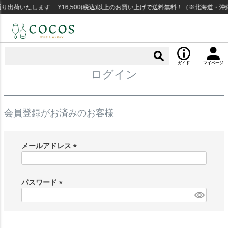
出荷いたします ¥16,500(税込)以上のお買い上げで送料無料！（※北海道・沖
ガイド
マイページ
ログイン
会員登録がお済みのお客様
メールアドレス
(
必
須
パスワード
)
(
必
須
)