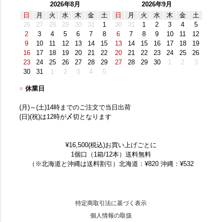
2026年8月
2026年9月
日
月
火
水
木
金
土
日
月
火
水
木
金
土
26
27
28
29
30
31
1
30
31
1
2
3
4
5
2
3
4
5
6
7
8
6
7
8
9
10
11
12
9
10
11
12
13
14
15
13
14
15
16
17
18
19
16
17
18
19
20
21
22
20
21
22
23
24
25
26
23
24
25
26
27
28
29
27
28
29
30
1
2
3
30
31
1
2
3
4
5
■
休業日
(月)～(土)14時までのご注文で当日出荷
(日)(祝)は12時が〆切となります
¥16,500(税込)お買い上げごとに
1個口（1箱/12本）送料無料
（※北海道と沖縄は送料割引）北海道：¥820 沖縄：¥532
特定商取引法に基づく表示
個人情報の取扱