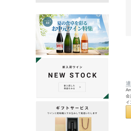
連
A
会
イ