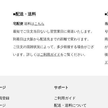
■配送・送料
宅配便
送料は
こちら
当
最短でご注文当日ないし翌営業日に発送いたします。
り
到着日は大阪から配送先までの距離で変わります。
商
ご注文の混雑状況によって、多少前後する場合がござ
が
います。詳しくは
ご利用ガイド
をご覧ください。
後
ド
ージ
サポート
員登録
ご利用ガイド
ージ
配送・送料について