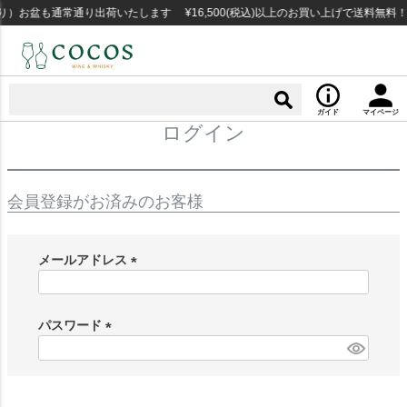
）お盆も通常通り出荷いたします ¥16,500(税込)以上のお買い上げで送料無料
ガイド
マイページ
ログイン
会員登録がお済みのお客様
メールアドレス
(
必
須
パスワード
)
(
必
須
)