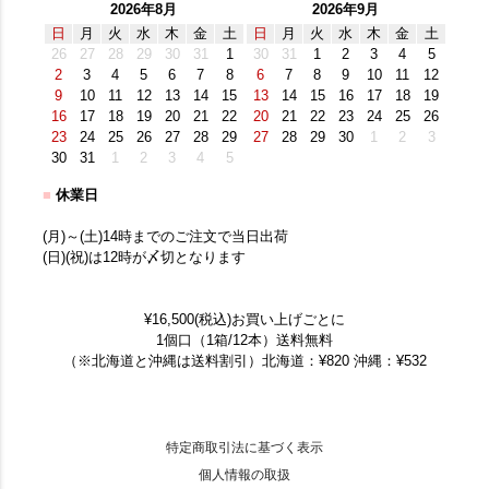
2026年8月
2026年9月
日
月
火
水
木
金
土
日
月
火
水
木
金
土
26
27
28
29
30
31
1
30
31
1
2
3
4
5
2
3
4
5
6
7
8
6
7
8
9
10
11
12
9
10
11
12
13
14
15
13
14
15
16
17
18
19
16
17
18
19
20
21
22
20
21
22
23
24
25
26
23
24
25
26
27
28
29
27
28
29
30
1
2
3
30
31
1
2
3
4
5
■
休業日
(月)～(土)14時までのご注文で当日出荷
(日)(祝)は12時が〆切となります
¥16,500(税込)お買い上げごとに
1個口（1箱/12本）送料無料
（※北海道と沖縄は送料割引）北海道：¥820 沖縄：¥532
特定商取引法に基づく表示
個人情報の取扱